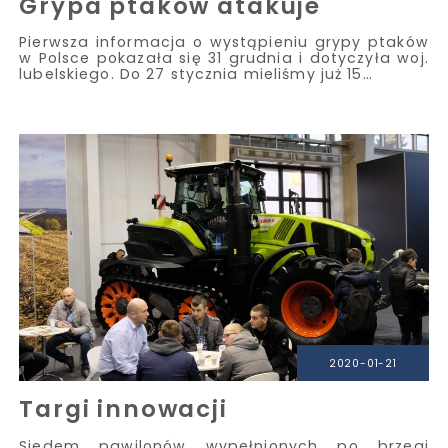
Grypa ptaków atakuje
Pierwsza informacja o wystąpieniu grypy ptaków
w Polsce pokazała się 31 grudnia i dotyczyła woj.
lubelskiego. Do 27 stycznia mieliśmy już 15…
2020-01-21
Targi innowacji
Siedem pawilonów wypełnionych po brzegi