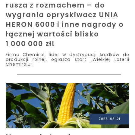
rusza z rozmachem – do
wygrania opryskiwacz UNIA
HERON 6000 i inne nagrody o
łącznej wartości blisko
1 000 000 zł!
Firma Chemirol, lider w dystrybucji środków do
produkcji rolnej, ogłasza start „Wielkiej Loterii
Chemirolu”.
2026-05-21
Nowa substancja czynna