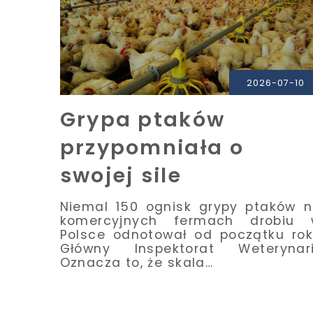
PRZECZYTAJ
2026-07-10
Grypa ptaków
przypomniała o
swojej sile
Niemal 150 ognisk grypy ptaków 
komercyjnych fermach drobiu 
Polsce odnotował od początku ro
Główny Inspektorat Weterynari
Oznacza to, że skala…