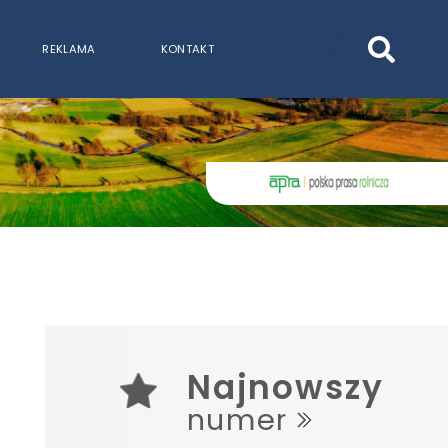
szukaj
REKLAMA
KONTAKT
wpisów
WPISZ CO NAJMNIEJ 3 ZNAKI
Najnowszy
numer