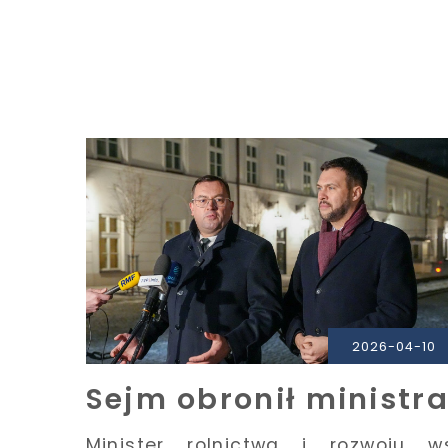
PRZECZYTAJ
2026-04-10
Sejm obronił ministr
Minister rolnictwa i rozwoju w