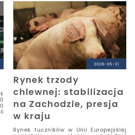
2026-05-21
Rynek trzody
chlewnej: stabilizacja
ik
50
na Zachodzie, presja
10
i
w kraju
Rynek tuczników w Unii Europejskiej