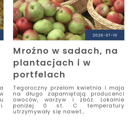
2026-07-10
Mroźno w sadach, na
plantacjach i w
portfelach
na
Tegoroczny przełom kwietnia i maja
w
na długo zapamiętają producenci
ku
owoców, warzyw i zbóż. Lokalnie
i.
poniżej 0 st. C temperatury
utrzymywały się nawet…