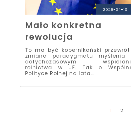
PRZECZYTAJ
2026-04-10
Mało konkretna
rewolucja
To ma być kopernikański przewrót
zmiana paradygmatu myślenia 
dotychczasowym wspierani
rolnictwa w UE. Tak o Wspólne
Polityce Rolnej na lata…
1
2