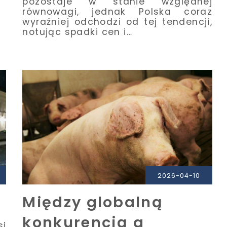
pozostaje w stanie względnej
równowagi, jednak Polska coraz
wyraźniej odchodzi od tej tendencji,
notując spadki cen i…
2026-04-10
a
Między globalną
konkurencją a
si