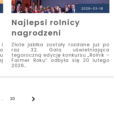
2026-03-18
Najlepsi rolnicy
nagrodzeni
 i
Złote jabłka zostały rozdane już po
o
raz 32. Gala uświetniająca
u
tegoroczną edycję konkursu „Rolnik –
j
Farmer Roku” odbyła się 20 lutego
2026…
…
20