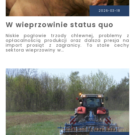
2026-03-18
W wieprzowinie status quo
Niskie pogłowie trzody chlewnej, problemy z
opłacalnością produkcji oraz dalsza presja na
import prosiąt z zagranicy. To stałe cechy
sektora wieprzowiny w…