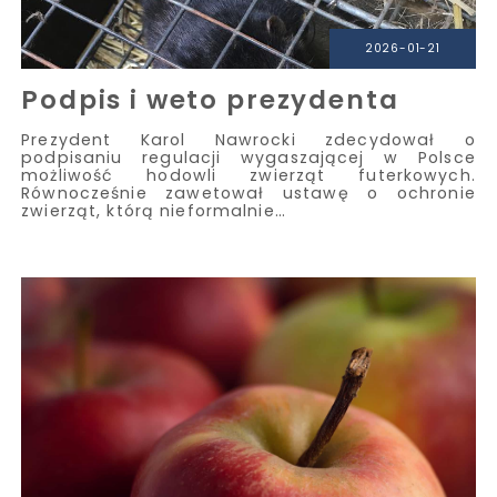
2026-01-21
Podpis i weto prezydenta
Prezydent Karol Nawrocki zdecydował o
podpisaniu regulacji wygaszającej w Polsce
możliwość hodowli zwierząt futerkowych.
Równocześnie zawetował ustawę o ochronie
zwierząt, którą nieformalnie…