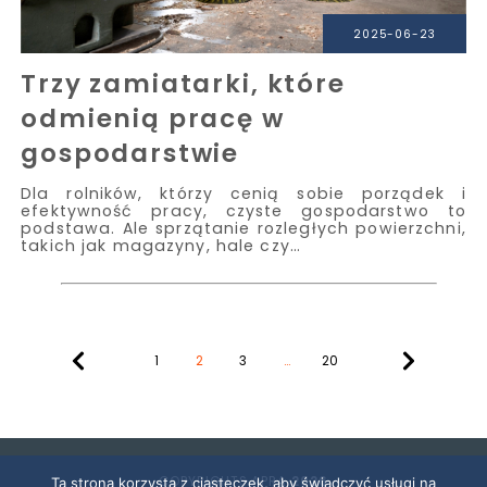
2025-06-23
Trzy zamiatarki, które
odmienią pracę w
gospodarstwie
Dla rolników, którzy cenią sobie porządek i
efektywność pracy, czyste gospodarstwo to
podstawa. Ale sprzątanie rozległych powierzchni,
takich jak magazyny, hale czy…
1
2
3
…
20
COPYRIGHTS APRA
2026
Ta strona korzysta z ciasteczek, aby świadczyć usługi na