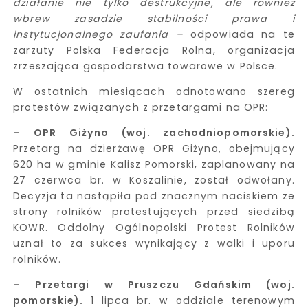
działanie nie tylko destrukcyjne, ale również
wbrew zasadzie stabilności prawa i
instytucjonalnego zaufania –
odpowiada na te
zarzuty Polska Federacja Rolna, organizacja
zrzeszająca gospodarstwa towarowe w Polsce.
W ostatnich miesiącach odnotowano szereg
protestów związanych z przetargami na OPR:
– OPR Giżyno (woj. zachodniopomorskie).
Przetarg na dzierżawę OPR Giżyno, obejmujący
620 ha w gminie Kalisz Pomorski, zaplanowany na
27 czerwca br. w Koszalinie, został odwołany.
Decyzja ta nastąpiła pod znacznym naciskiem ze
strony rolników protestujących przed siedzibą
KOWR. Oddolny Ogólnopolski Protest Rolników
uznał to za sukces wynikający z walki i uporu
rolników.
– Przetargi w Pruszczu Gdańskim (woj.
pomorskie).
1 lipca br. w oddziale terenowym