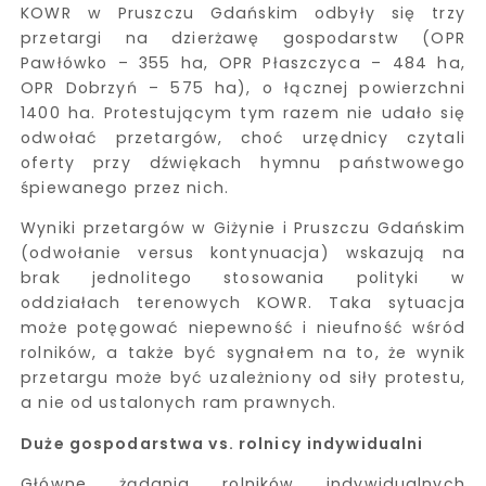
KOWR w Pruszczu Gdańskim odbyły się trzy
przetargi na dzierżawę gospodarstw (OPR
Pawłówko – 355 ha, OPR Płaszczyca – 484 ha,
OPR Dobrzyń – 575 ha), o łącznej powierzchni
1400 ha. Protestującym tym razem nie udało się
odwołać przetargów, choć urzędnicy czytali
oferty przy dźwiękach hymnu państwowego
śpiewanego przez nich.
Wyniki przetargów w Giżynie i Pruszczu Gdańskim
(odwołanie versus kontynuacja) wskazują na
brak jednolitego stosowania polityki w
oddziałach terenowych KOWR. Taka sytuacja
może potęgować niepewność i nieufność wśród
rolników, a także być sygnałem na to, że wynik
przetargu może być uzależniony od siły protestu,
a nie od ustalonych ram prawnych.
Duże gospodarstwa vs. rolnicy indywidualni
Główne żądania rolników indywidualnych