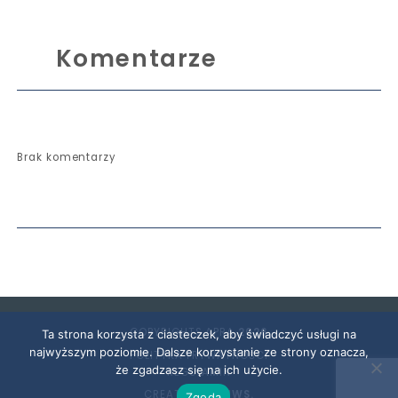
Komentarze
Brak komentarzy
COPYRIGHTS APRA
2026
Ta strona korzysta z ciasteczek, aby świadczyć usługi na
najwyższym poziomie. Dalsze korzystanie ze strony oznacza,
POLITYKA PRYWATNOŚCI
że zgadzasz się na ich użycie.
REGULAMIN
CREATED BY
SNWS.
Zgoda
Zapoznałem się z informacją o