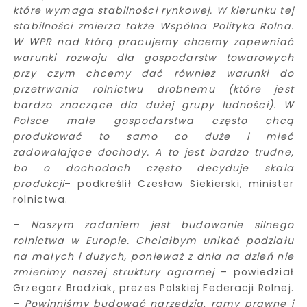
które wymaga stabilności rynkowej. W kierunku tej
stabilności zmierza także Wspólna Polityka Rolna.
W WPR nad którą pracujemy chcemy zapewniać
warunki rozwoju dla gospodarstw towarowych
przy czym chcemy dać również warunki do
przetrwania rolnictwu drobnemu (które jest
bardzo znaczące dla dużej grupy ludności). W
Polsce małe gospodarstwa często chcą
produkować to samo co duże i mieć
zadowalające dochody. A to jest bardzo trudne,
bo o dochodach często decyduje skala
produkcji
– podkreślił Czesław Siekierski, minister
rolnictwa.
–
Naszym zadaniem jest budowanie silnego
rolnictwa w Europie. Chciałbym unikać podziału
na małych i dużych, ponieważ z dnia na dzień nie
zmienimy naszej struktury agrarnej
– powiedział
Grzegorz Brodziak, prezes Polskiej Federacji Rolnej.
–
Powinniśmy budować narzędzia, ramy prawne i