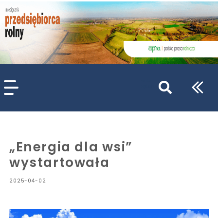
szukaj
wpisów
WPISZ CO NAJMNIEJ 3 ZNAKI
„Energia dla wsi”
wystartowała
2025-04-02