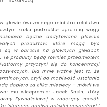
em i kukurydzą.
 w głowie ówczesnego ministra rolnictwa
każdym kroku podkreślał ogromną wagę
nościowa będzie dedykowana głównie
wałych produktów, które mogą być
re są w obrocie na głównych giełdach
u. Te produkty będą również przedmiotem
 Platformy przyczyni się do koncentracji
ożywczych. Dla mnie ważne jest to, że
erminowych, czyli da możliwość ustalania
ędą dopiero za kilka miesięcy –
mówił we
wał mu wicepremier Jacek Sasin, który
tformy Żywnościowej w znaczący sposób
ko istotnego ogniwa polskiej gospodarki i