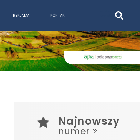
szukaj
REKLAMA
KONTAKT
wpisów
WPISZ CO NAJMNIEJ 3 ZNAKI
Najnowszy
numer