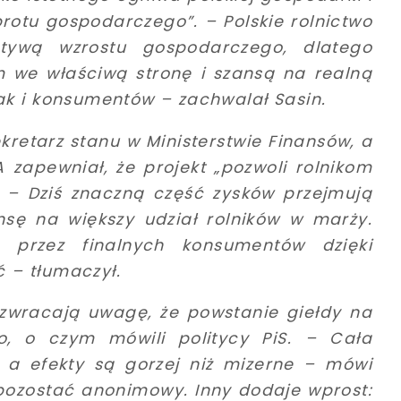
brotu gospodarczego”. – Polskie rolnictwo
ywą wzrostu gospodarczego, dlatego
m we właściwą stronę i szansą na realną
jak i konsumentów –
zachwalał Sasin.
kretarz stanu w Ministerstwie Finansów, a
 zapewniał, że projekt „pozwoli rolnikom
. –
Dziś znaczną część zysków przejmują
nsę na większy udział rolników w marży.
 przez finalnych konsumentów dzięki
ć
– tłumaczył.
 zwracają uwagę, że powstanie giełdy na
o, o czym mówili politycy PiS. –
Cała
 a efekty są gorzej niż mizerne
– mówi
 pozostać anonimowy. Inny dodaje wprost: