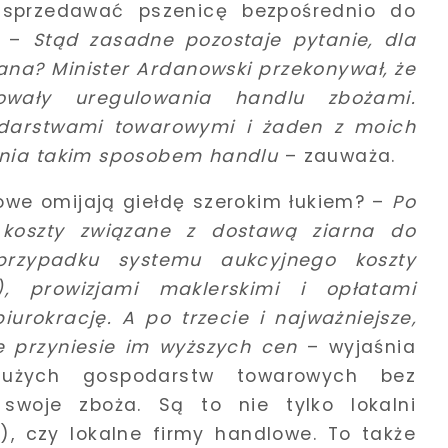
 sprzedawać pszenicę bezpośrednio do
. –
Stąd zasadne pozostaje pytanie, dla
ana? Minister Ardanowski przekonywał, że
owały uregulowania handlu zbożami.
darstwami towarowymi i żaden z moich
ania takim sposobem handlu
– zauważa.
we omijają giełdę szerokim łukiem? –
Po
koszty związane z dostawą ziarna do
rzypadku systemu aukcyjnego koszty
, prowizjami maklerskimi i opłatami
urokrację. A po trzecie i najważniejsze,
e przyniesie im wyższych cen
– wyjaśnia
 dużych gospodarstw towarowych bez
swoje zboża. Są to nie tylko lokalni
), czy lokalne firmy handlowe. To także