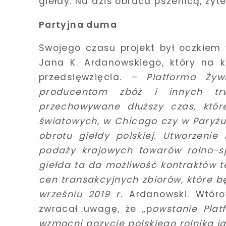
giełdy. Na dziś obraca pszenicą, żyt
Partyjna duma
Swojego czasu projekt był oczkiem
Jana K. Ardanowskiego, który na 
przedsięwzięcia.
– Platforma Żyw
producentom zbóż i innych tr
przechowywane dłuższy czas, któ
światowych, w Chicago czy w Paryż
obrotu giełdy polskiej. Utworzenie
podaży krajowych towarów rolno-sp
giełda ta da możliwość kontraktów t
cen transakcyjnych zbiorów, które b
wrześniu 2019 r.
Ardanowski. Wtóro
zwracał uwagę, że „p
owstanie Pla
wzmocni pozycję polskiego rolnika ja