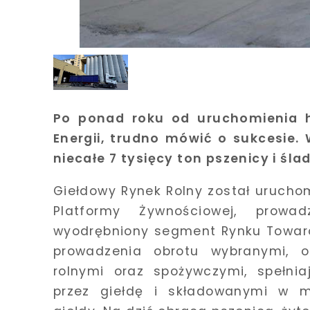
Po ponad roku od uruchomienia h
Energii, trudno mówić o sukcesie.
niecałe 7 tysięcy ton pszenicy i ślad
Giełdowy Rynek Rolny został urucho
Platformy Żywnościowej, prow
wyodrębniony segment Rynku Towaró
prowadzenia obrotu wybranymi, 
rolnymi oraz spożywczymi, spełnia
przez giełdę i składowanymi w m