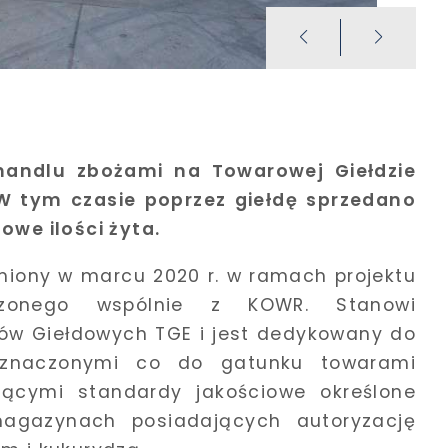
andlu zbożami na Towarowej Giełdzie
 W tym czasie poprzez giełdę sprzedano
owe ilości żyta.
miony w marcu 2020 r. w ramach projektu
adzonego wspólnie z KOWR. Stanowi
w Giełdowych TGE i jest dedykowany do
oznaczonymi co do gatunku towarami
jącymi standardy jakościowe określone
agazynach posiadających autoryzację