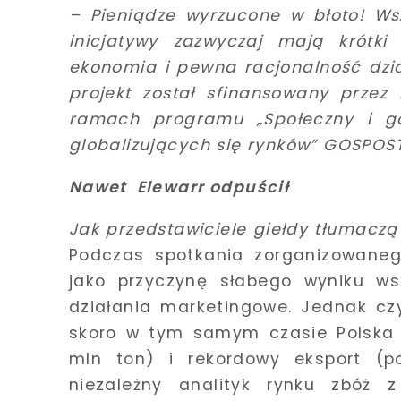
–
Pieniądze wyrzucone w błoto! Wsz
inicjatywy zazwyczaj mają krótk
ekonomia i pewna racjonalność dzi
projekt został sfinansowany prze
ramach programu „Społeczny i go
globalizujących się rynków” GOSPOS
Nawet Elewarr odpuścił
Jak przedstawiciele giełdy tłumacz
Podczas spotkania zorganizowane
jako przyczynę słabego wyniku wsk
działania marketingowe. Jednak cz
skoro w tym samym czasie Polska 
mln ton) i rekordowy eksport (p
niezależny analityk rynku zbóż z