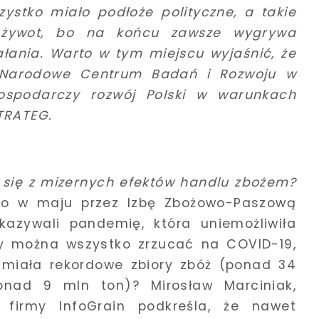
ystko miało podłoże polityczne, a takie
i żywot, bo na końcu zawsze wygrywa
ałania.
Warto w tym miejscu wyjaśnić, że
z Narodowe Centrum Badań i Rozwoju w
spodarczy rozwój Polski w warunkach
TRATEG.
ą się z mizernych efektów handlu zbożem?
go w maju przez Izbę Zbożowo-Paszową
azywali pandemię, która uniemożliwiła
y można wszystko zrzucać na COVID-19,
miała rekordowe zbiory zbóż (ponad 34
onad 9 mln ton)? Mirosław Marciniak,
 firmy InfoGrain podkreśla, że nawet