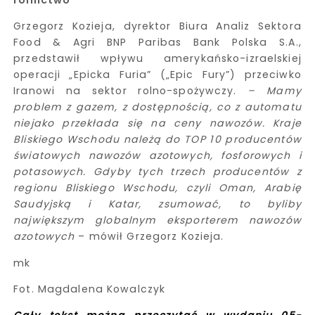
rolnictwo
Grzegorz Kozieja, dyrektor Biura Analiz Sektora
Food & Agri BNP Paribas Bank Polska S.A.,
przedstawił wpływu amerykańsko-izraelskiej
operacji „Epicka Furia” („Epic Fury”) przeciwko
Iranowi na sektor rolno-spożywczy.
–
Mamy
problem z gazem, z dostępnością, co z automatu
niejako przekłada się na ceny nawozów. Kraje
Bliskiego Wschodu należą do TOP 10 producentów
światowych nawozów azotowych, fosforowych i
potasowych. Gdyby tych trzech producentów z
regionu Bliskiego Wschodu, czyli Oman, Arabię
Saudyjską i Katar, zsumować, to byliby
największym globalnym eksporterem nawozów
azotowych
– mówił Grzegorz Kozieja.
mk
Fot. Magdalena Kowalczyk
Cały tekst można przeczytać w wydaniu 05-