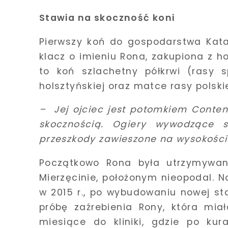
Stawia na skoczność koni
Pierwszy koń do gospodarstwa Katarz
klacz o imieniu Rona, zakupiona z h
to koń szlachetny półkrwi (rasy 
holsztyńskiej oraz matce rasy polskie
–
Jej ojciec jest potomkiem Conten
skocznością. Ogiery wywodzące s
przeszkody zawieszone na wysokości 
Początkowo Rona była utrzymywan
Mierzęcinie, położonym nieopodal. 
w 2015 r., po wybudowaniu nowej st
próbę zaźrebienia Rony, która miał
miesiące do kliniki, gdzie po kur