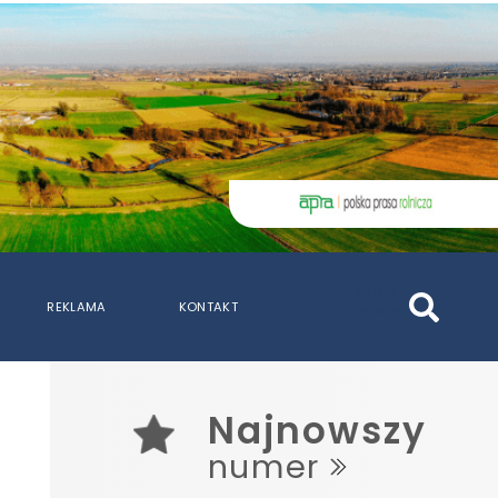
szukaj
REKLAMA
KONTAKT
wpisów
WPISZ CO NAJMNIEJ 3 ZNAKI
Najnowszy
numer