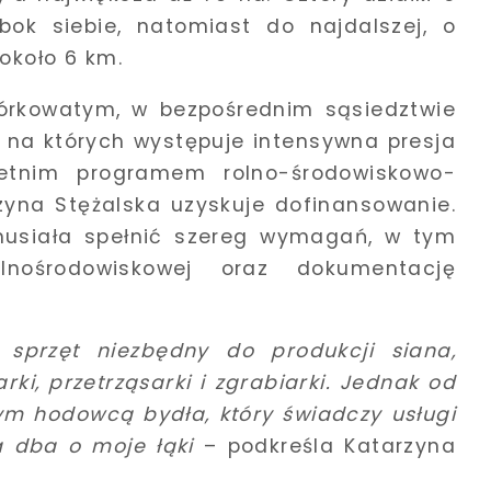
bok siebie, natomiast do najdalszej, o
około 6 km.
órkowatym, w bezpośrednim sąsiedztwie
a, na których występuje intensywna presja
oletnim programem rolno-środowiskowo-
zyna Stężalska uzyskuje dofinansowanie.
musiała spełnić szereg wymagań, w tym
lnośrodowiskowej oraz dokumentację
sprzęt niezbędny do produkcji siana,
ki, przetrząsarki i zgrabiarki. Jednak od
nym hodowcą bydła, który świadczy usługi
a dba o moje łąki
– podkreśla Katarzyna