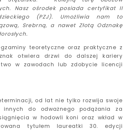
ych. Nasz ośrodek posiada certyfikat II
ździeckiego (PZJ). Umożliwia nam to
zową, Srebrną, a nawet Złotą Odznakę
dorosłych.
zaminy teoretyczne oraz praktyczne z
znak otwiera drzwi do dalszej kariery
nictwo w zawodach lub zdobycie licencji
terminacji, od lat nie tylko rozwija swoje
je innych do odważnego podążania za
iągnięcia w hodowli koni oraz wkład w
rowana tytułem laureatki 30. edycji