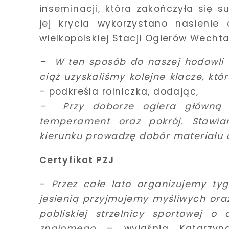
inseminacji, która zakończyła się
jej krycia wykorzystano nasienie
wielkopolskiej Stacji Ogierów Wechta
–
W ten sposób do naszej hodowli t
ciąż uzyskaliśmy kolejne klacze, kt
– podkreśla rolniczka, dodając,
–
Przy doborze ogiera główną
temperament oraz pokrój. Stawi
kierunku prowadzę dobór materiału 
Certyfikat PZJ
–
Przez całe lato organizujemy tyg
jesienią przyjmujemy myśliwych oraz
pobliskiej strzelnicy sportowej 
znajomego
– wyjaśnia Katarzyn