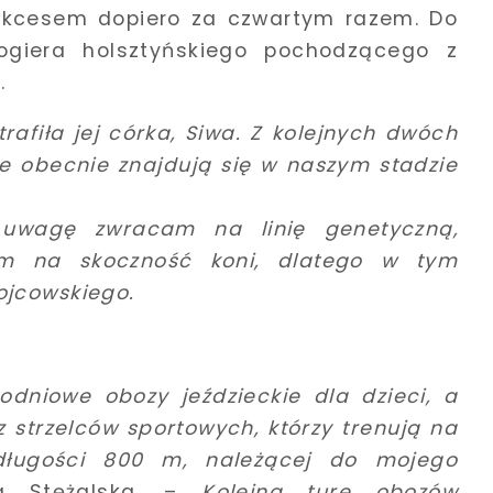
 sukcesem dopiero za czwartym razem. Do
 ogiera holsztyńskiego pochodzącego z
.
rafiła jej córka, Siwa. Z kolejnych dwóch
óre obecnie znajdują się w naszym stadzie
 uwagę zwracam na linię genetyczną,
am na skoczność koni, dlatego w tym
ojcowskiego.
odniowe obozy jeździeckie dla dzieci, a
 strzelców sportowych, którzy trenują na
o długości 800 m, należącej do mojego
a Stężalska. –
Kolejną turę obozów