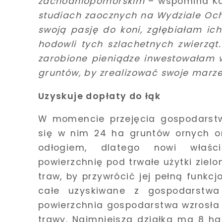
zachodniopomorskim
– wspomina Ka
studiach zaocznych na Wydziale Och
swoją pasję do koni, zgłębiałam ich
hodowli tych szlachetnych zwierzą
zarobione pieniądze inwestowałam 
gruntów, by zrealizować swoje marze
Uzyskuje dopłaty do łąk
W momencie przejęcia gospodarstwa
się w nim 24 ha gruntów ornych ora
odłogiem, dlatego nowi właści
powierzchnię pod trwałe użytki ziel
traw, by przywrócić jej pełną funkc
całe uzyskiwane z gospodarstwa 
powierzchnia gospodarstwa wzrosła 
trawy. Najmniejsza działka ma 8 ha,