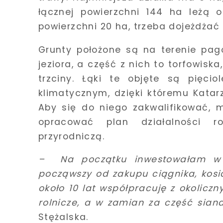
łącznej powierzchni 144 ha leżą o
powierzchni 20 ha, trzeba dojeżdżać 
Grunty położone są na terenie pag
jeziora, a część z nich to torfowisk
trzciny. Łąki te objęte są pięci
klimatycznym, dzięki któremu Katar
Aby się do niego zakwalifikować, 
opracować plan działalności ro
przyrodniczą.
–
Na początku inwestowałam w 
począwszy od zakupu ciągnika, kosiar
około 10 lat współpracuję z okolicz
rolnicze, a w zamian za część sian
Stężalska.