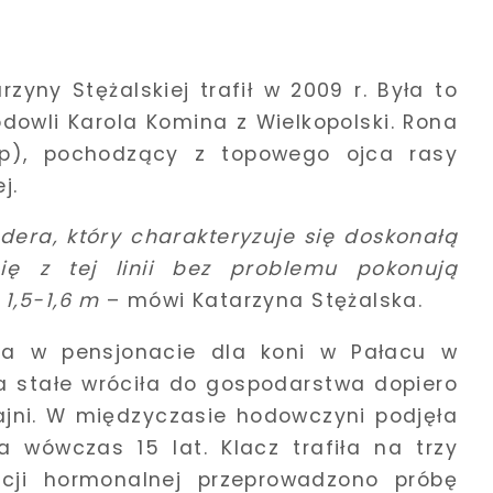
yny Stężalskiej trafił w 2009 r. Była to
odowli Karola Komina z Wielkopolski. Rona
sp), pochodzący z topowego ojca rasy
j.
dera, który charakteryzuje się doskonałą
ię z tej linii bez problemu pokonują
1,5-1,6 m
– mówi Katarzyna Stężalska.
a w pensjonacie dla koni w Pałacu w
Na stałe wróciła do gospodarstwa dopiero
ajni. W międzyczasie hodowczyni podjęła
a wówczas 15 lat. Klacz trafiła na trzy
acji hormonalnej przeprowadzono próbę