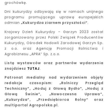
grochówkę.
Dni kukurydzy odbywają się w ramach unijnego
programu promującego uprawę europejskich
odmian
„Kukurydza ziarnem przyszłości”
.
Krajowy Dzień Kukurydzy – Garzyn 2023 został
zorganizowany przez Polski Związek Producentów
Kukurydzy, Ośrodek Hodowli Zarodowej Garzyn Sp.
z o.o. oraz Agencję Promocji Rolnictwa i
Agrobiznesu „APRA” Sp. z.o.o.
Listę wystawców oraz partnerów wydarzenia
znajdziesz
TUTAJ
.
Patronat medialny nad wydarzeniem objęły
redakcje czasopism: „Rolniczy Przegląd
Techniczny”, „Hoduj z Głową Bydło”, „Hoduj z
Głową Świnie”, „Nowoczesna Uprawa”,
„Kukurydza”, „Przedsiębiorca Rolny” oraz
multiportal Agropolska.pl.