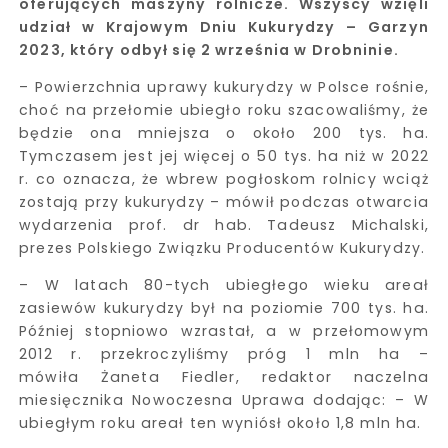
oferujących maszyny rolnicze. Wszyscy wzięli
udział w Krajowym Dniu Kukurydzy – Garzyn
2023, który odbył się 2 września w Drobninie.
– Powierzchnia uprawy kukurydzy w Polsce rośnie,
choć na przełomie ubiegło roku szacowaliśmy, że
będzie ona mniejsza o około 200 tys. ha.
Tymczasem jest jej więcej o 50 tys. ha niż w 2022
r. co oznacza, że wbrew pogłoskom rolnicy wciąż
zostają przy kukurydzy – mówił podczas otwarcia
wydarzenia prof. dr hab. Tadeusz Michalski,
prezes Polskiego Związku Producentów Kukurydzy.
– W latach 80-tych ubiegłego wieku areał
zasiewów kukurydzy był na poziomie 700 tys. ha.
Później stopniowo wzrastał, a w przełomowym
2012 r. przekroczyliśmy próg 1 mln ha –
mówiła Żaneta Fiedler, redaktor naczelna
miesięcznika Nowoczesna Uprawa dodając: – W
ubiegłym roku areał ten wyniósł około 1,8 mln ha.