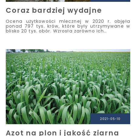
Coraz bardziej wydajne
Ocena użytkowości mlecznej w 2020 r. objęła
ponad 797 tys. krów, które były utrzymywane w
blisko 20 tys. obór. Wzrosła zarówno ich…
2021-05-10
Azot na plon i jakość ziarna