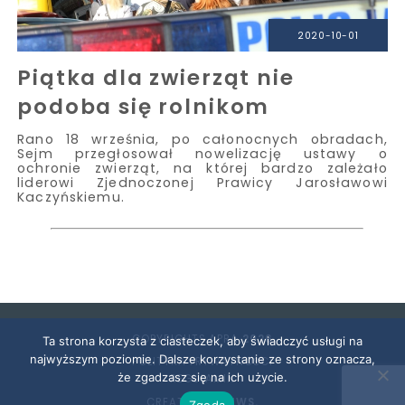
2020-10-01
Piątka dla zwierząt nie
podoba się rolnikom
Rano 18 września, po całonocnych obradach,
Sejm przegłosował nowelizację ustawy o
ochronie zwierząt, na której bardzo zależało
liderowi Zjednoczonej Prawicy Jarosławowi
Kaczyńskiemu.
COPYRIGHTS APRA
2026
Ta strona korzysta z ciasteczek, aby świadczyć usługi na
najwyższym poziomie. Dalsze korzystanie ze strony oznacza,
POLITYKA PRYWATNOŚCI
że zgadzasz się na ich użycie.
REGULAMIN
CREATED BY
SNWS.
Zgoda