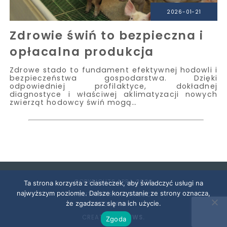
2026-01-21
Zdrowie świń to bezpieczna i
opłacalna produkcja
Zdrowe stado to fundament efektywnej hodowli i
bezpieczeństwa gospodarstwa. Dzięki
odpowiedniej profilaktyce, dokładnej
diagnostyce i właściwej aklimatyzacji nowych
zwierząt hodowcy świń mogą…
COPYRIGHTS APRA
2026
Ta strona korzysta z ciasteczek, aby świadczyć usługi na
najwyższym poziomie. Dalsze korzystanie ze strony oznacza,
POLITYKA PRYWATNOŚCI
że zgadzasz się na ich użycie.
REGULAMIN
CREATED BY
SNWS.
Zgoda