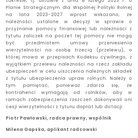
zakresie, tj. ustawie z dnia 8 lutego 2023 r. o
Planie Strategicznym dla Wspólnej Polityki Rolnej
na lata 2023-2027 wprost wskazano, że
należności ustalone w decyzji w sprawie o
przyznanie pomocy finansowej lub należności z
tytułu zaliczek na poczet tej pomocy nie mogą
być przedmiotem umowy przeniesienia
wierzytelności na osobę trzecią (przelewu), o
której mowa w przepisach Kodeksu cywilnego, z
wyjątkiem przelewu należności na rzecz zakładu
ubezpieczeń w celu uiszczenia należnych składek
z tytułu ubezpieczenia upraw rolnych. Należy o
tym pamiętać, ponieważ zdarza się, że
kontrahenci wymagają od rolników, aby w
ramach zabezpieczenia roszczeń dokonywali oni
cesji wierzytelności z tytułu dopłat lub dotacji.
Piotr Pawłowski, radca prawny, wspólnik
Milena Gapska, aplikant radcowski