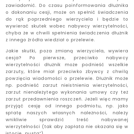
zawiadomić. Do czasu poinformowania dłużnika
o dokonaniu cesji, może on spełnić świadczenia
do rąk poprzedniego wierzyciela i będzie to
wywierać skutek wobec nabywcy wierzytelności,
chyba że w chwili spełnienia świadczenia dłużnik
z innego źródła wiedział o przelewie.
Jakie skutki, poza zmianą wierzyciela, wywiera
cesja? Po pierwsze, przeciwko nabywcy
wierzytelności dłużnik może podnieść wszelkie
zarzuty, które miał przeciwko zbywcy z chwilą
powzięcia wiadomości o przelewie. Dłużnik może
np. podnieść zarzut nieistnienia wierzytelności,
zarzut nienależytego wykonania umowy czy też
zarzut przedawnienia roszczeń. Jeżeli więc mamy
przyjąć cesję od innego podmiotu, np. jako
spłatę naszych własnych należności, należy
wnikliwie sprawdzić treść nabywanej
wierzytelności (tak aby zapłata nie okazała się w
istocie „pusta”).