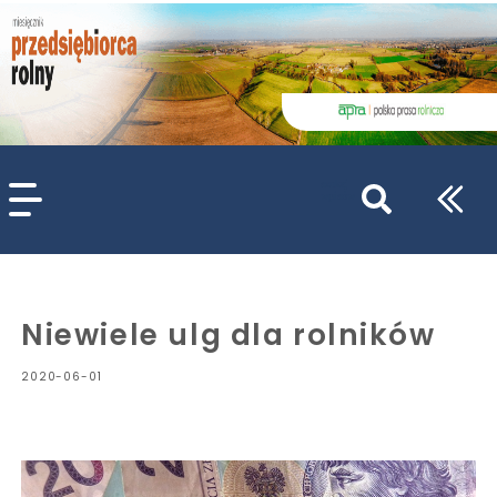
szukaj
wpisów
WPISZ CO NAJMNIEJ 3 ZNAKI
Niewiele ulg dla rolników
2020-06-01