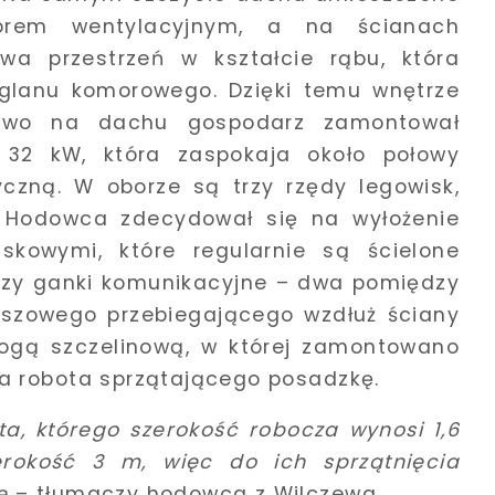
worem wentylacyjnym, a na ścianach
wa przestrzeń w kształcie rąbu, która
glanu komorowego. Dzięki temu wnętrze
kowo na dachu gospodarz zamontował
 32 kW, która zaspokaja około połowy
yczną. W oborze są trzy rzędy legowisk,
 Hodowca zdecydował się na wyłożenie
owymi, które regularnie są ścielone
trzy ganki komunikacyjne – dwa pomiędzy
paszowego przebiegającego wzdłuż ściany
dłogą szczelinową, w której zamontowano
a robota sprzątającego posadzkę.
a, którego szerokość robocza wynosi 1,6
rokość 3 m, więc do ich sprzątnięcia
e
– tłumaczy hodowca z Wilczewa.