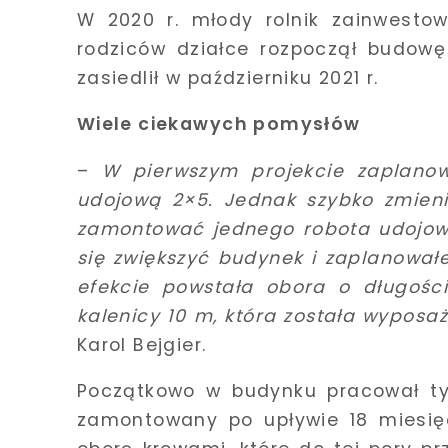
W 2020 r. młody rolnik zainwesto
rodziców działce rozpoczął budowę
zasiedlił w październiku 2021 r.
Wiele ciekawych pomysłów
–
W pierwszym projekcie zaplano
udojową 2×5. Jednak szybko zmieni
zamontować jednego robota udojow
się zwiększyć budynek i zaplanowa
efekcie powstała obora o długośc
kalenicy 10 m, która została wypos
Karol Bejgier.
Początkowo w budynku pracował tyl
zamontowany po upływie 18 miesięc