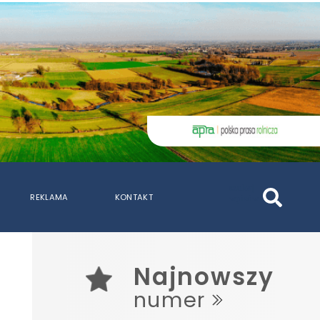
szukaj
REKLAMA
KONTAKT
wpisów
WPISZ CO NAJMNIEJ 3 ZNAKI
Najnowszy
numer