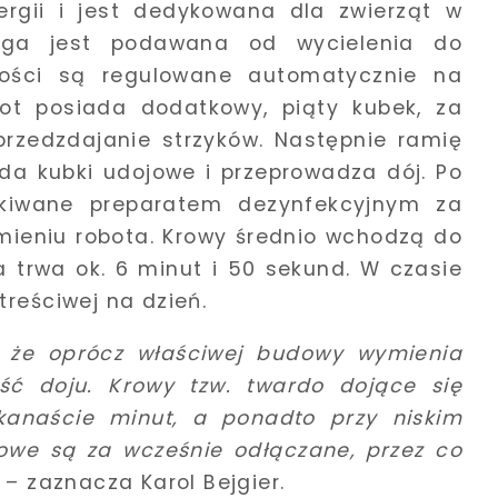
ergii i jest dedykowana dla zwierząt w
ruga jest podawana od wycielenia do
lości są regulowane automatycznie na
ot posiada dodatkowy, piąty kubek, za
rzedzdajanie strzyków. Następnie ramię
da kubki udojowe i przeprowadza dój. Po
skiwane preparatem dezynfekcyjnym za
eniu robota. Krowy średnio wchodzą do
a trwa ok. 6 minut i 50 sekund. W czasie
treściwej na dzień.
 że oprócz właściwej budowy wymienia
ść doju. Krowy tzw. twardo dojące się
kanaście minut, a ponadto przy niskim
jowe są za wcześnie odłączane, przez co
– zaznacza Karol Bejgier.