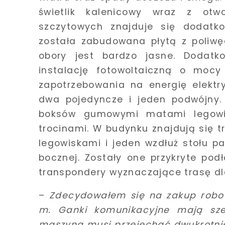
świetlik kalenicowy wraz z ot
szczytowych znajduje się dodatko
została zabudowana płytą z poliwę
obory jest bardzo jasne. Dodat
instalację fotowoltaiczną o mocy
zapotrzebowania na energię elektr
dwa pojedyncze i jeden podwójny.
boksów gumowymi matami legowisk
trocinami. W budynku znajdują się 
legowiskami i jeden wzdłuż stołu 
bocznej. Zostały one przykryte po
transpondery wyznaczające trasę dl
–
Zdecydowałem się na zakup robot
m. Ganki komunikacyjne mają sze
maszyna musi przejechać dwukrotni