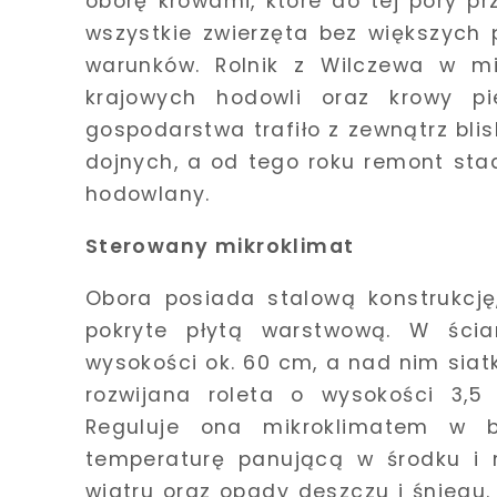
oborę krowami, które do tej pory 
wszystkie zwierzęta bez większych
warunków. Rolnik z Wilczewa w mi
krajowych hodowli oraz krowy pi
gospodarstwa trafiło z zewnątrz bli
dojnych, a od tego roku remont sta
hodowlany.
Sterowany mikroklimat
Obora posiada stalową konstrukcję
pokryte płytą warstwową. W ści
wysokości ok. 60 cm, a nad nim sia
rozwijana roleta o wysokości 3,
Reguluje ona mikroklimatem w 
temperaturę panującą w środku i n
wiatru oraz opady deszczu i śnieg