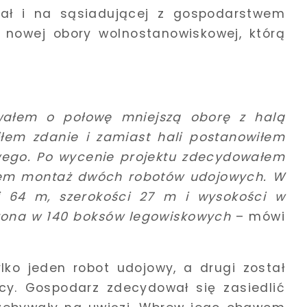
wał i na sąsiadującej z gospodarstwem
 nowej obory wolnostanowiskowej, którą
wałem o połowę mniejszą oborę z halą
łem zdanie i zamiast hali postanowiłem
ego. Po wycenie projektu zdecydowałem
łem montaż dwóch robotów udojowych. W
i 64 m, szerokości 27 m i wysokości w
ażona w 140 boksów legowiskowych
– mówi
ko jeden robot udojowy, a drugi został
y. Gospodarz zdecydował się zasiedlić