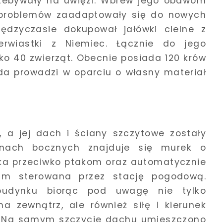
przebywały na uwięzi. Wbrew jego obawom
 problemów zaadaptowały się do nowych
ędzyczasie dokupował jałówki cielne z
erwiastki z Niemiec. Łącznie do jego
sko 40 zwierząt. Obecnie posiada 120 krów
da prowadzi w oparciu o własny materiał
, a jej dach i ściany szczytowe zostały
anach bocznych znajduje się murek o
tka przeciwko ptakom oraz automatycznie
5 m sterowana przez stację pogodową.
budynku biorąc pod uwagę nie tylko
a zewnątrz, ale również siłę i kierunek
u. Na samym szczycie dachu umieszczono