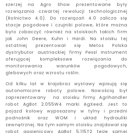
szerzej na Agro Show prezentowane były
rozwiązania czwartej rewolucji technologicznej
(Rolnictwo 4.0). Do rozwiązań 4.0 zalicza się
stacje pogodowe i czujniki polowe, które można
było zobaczyć również na stoiskach takich firm
jak John Deere, Kuhn i Hardi. Na stoisku tej
ostatniej prezentował się Metos Polska
dystrybutor austriackiej firmy Pessl Instrument
oferującej kompleksowe rozwiązania do
monitorowania warunków pogodowych,
glebowych oraz wzrostu roślin.
Od kilku lat w krajobraz wystawy wpisują się
autonomiczne roboty polowe. Nowością był
zaprezentowany na stoisku firmy Agrihandler
robot AgBot 2.055W4 marki AgXeed. Jest to
pojazd kołowy wyposażony w tylny i przedni
podnośnik oraz WOM i układ hydrauliki
zewnętrznej. Na tym samym stoisku znajdował się
robot gąsienicowy AgBot 5.115T2 tejże samej