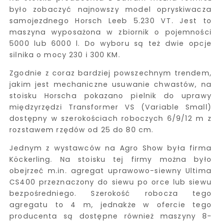
było zobaczyć najnowszy model opryskiwacza
samojezdnego Horsch Leeb 5.230 VT. Jest to
maszyna wyposażona w zbiornik o pojemności
5000 lub 6000 l. Do wyboru są też dwie opcje
silnika o mocy 230 i 300 KM.
Zgodnie z coraz bardziej powszechnym trendem,
jakim jest mechaniczne usuwanie chwastów, na
stoisku Horscha pokazano pielnik do uprawy
międzyrzędzi Transformer VS (Variable Small)
dostępny w szerokościach roboczych 6/9/12 m z
rozstawem rzędów od 25 do 80 cm.
Jednym z wystawców na Agro Show była firma
Köckerling. Na stoisku tej firmy można było
obejrzeć m.in. agregat uprawowo-siewny Ultima
CS400 przeznaczony do siewu po orce lub siewu
bezpośredniego. Szerokość robocza tego
agregatu to 4 m, jednakże w ofercie tego
producenta są dostępne również maszyny 8-