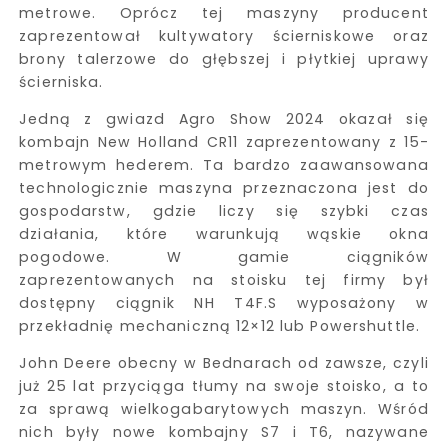
metrowe. Oprócz tej maszyny producent
zaprezentował kultywatory ścierniskowe oraz
brony talerzowe do głębszej i płytkiej uprawy
ścierniska.
Jedną z gwiazd Agro Show 2024 okazał się
kombajn New Holland CR11 zaprezentowany z 15-
metrowym hederem. Ta bardzo zaawansowana
technologicznie maszyna przeznaczona jest do
gospodarstw, gdzie liczy się szybki czas
działania, które warunkują wąskie okna
pogodowe. W gamie ciągników
zaprezentowanych na stoisku tej firmy był
dostępny ciągnik NH T4F.S wyposażony w
przekładnię mechaniczną 12×12 lub Powershuttle.
John Deere obecny w Bednarach od zawsze, czyli
już 25 lat przyciąga tłumy na swoje stoisko, a to
za sprawą wielkogabarytowych maszyn. Wśród
nich były nowe kombajny S7 i T6, nazywane