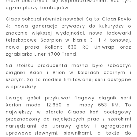
może poszczycić się wyprodukowaniem 500 tys.
egzemplarzy kombajnów.
Claas pokazał również nowości. Są to: Claas Rovio
4: nowa generacja zrywaczy do kukurydzy o
znacznie większej wydajności, nowe ładowarki
teleskopowe Scorpion w klasie 3- i 4-tonowej,
nowa prasa Rollant 630 RC Uniwrap oraz
zgrabiarka Liner 4700 Trend.
Na stoisku producenta można było zobaczyć
ciągniki Axion i Arion w kolorach czarnym i
szarym. Są to modele limitowanej serii dostępne
w sprzedaży.
Uwagę gości przykuwał flagowy ciągnik serii
Xerion model 12.650 o mocy 653 KM. To
największy w ofercie Claasa koń pociągowy
przeznaczony do najcięższych prac z szerokimi
narzędziami do uprawy gleby i agregatami
uprawowo-siewnymi, siewnikami, a także do