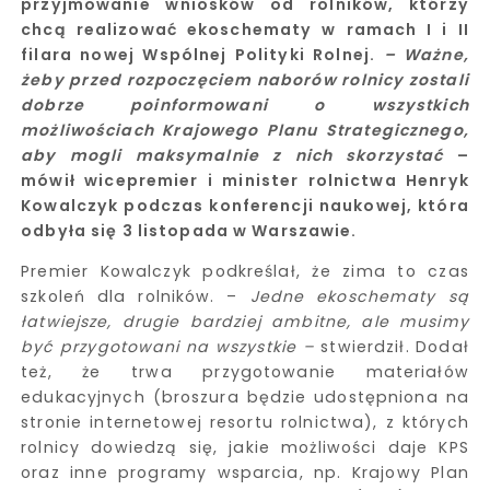
przyjmowanie wniosków od rolników, którzy
chcą realizować ekoschematy w ramach I i II
filara nowej Wspólnej Polityki Rolnej.
– Ważne,
żeby przed rozpoczęciem naborów rolnicy zostali
dobrze poinformowani o wszystkich
możliwościach Krajowego Planu Strategicznego,
aby mogli maksymalnie z nich skorzystać
–
mówił wicepremier i minister rolnictwa Henryk
Kowalczyk podczas konferencji naukowej, która
odbyła się 3 listopada w Warszawie.
Premier Kowalczyk podkreślał, że zima to czas
szkoleń dla rolników. –
Jedne ekoschematy są
łatwiejsze, drugie bardziej ambitne, ale musimy
być przygotowani na wszystkie –
stwierdził. Dodał
też, że trwa przygotowanie materiałów
edukacyjnych (broszura będzie udostępniona na
stronie internetowej resortu rolnictwa), z których
rolnicy dowiedzą się, jakie możliwości daje KPS
oraz inne programy wsparcia, np. Krajowy Plan