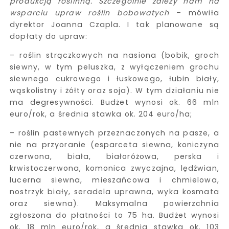
produkcją roślinną. Szczególnie zależy nam na
wsparciu upraw roślin bobowatych
– mówiła
dyrektor Joanna Czapla. I tak planowane są
dopłaty do upraw:
– roślin strączkowych na nasiona (bobik, groch
siewny, w tym peluszka, z wyłączeniem grochu
siewnego cukrowego i łuskowego, łubin biały,
wąskolistny i żółty oraz soja). W tym działaniu nie
ma degresywności. Budżet wynosi ok. 66 mln
euro/rok, a średnia stawka ok. 204 euro/ha;
– roślin pastewnych przeznaczonych na pasze, a
nie na przyoranie (esparceta siewna, koniczyna
czerwona, biała, białoróżowa, perska i
krwistoczerwona, komonica zwyczajna, lędźwian,
lucerna siewna, mieszańcowa i chmielowa,
nostrzyk biały, seradela uprawna, wyka kosmata
oraz siewna). Maksymalna powierzchnia
zgłoszona do płatności to 75 ha. Budżet wynosi
ok. 18 mln euro/rok, a średnia stawka ok. 103