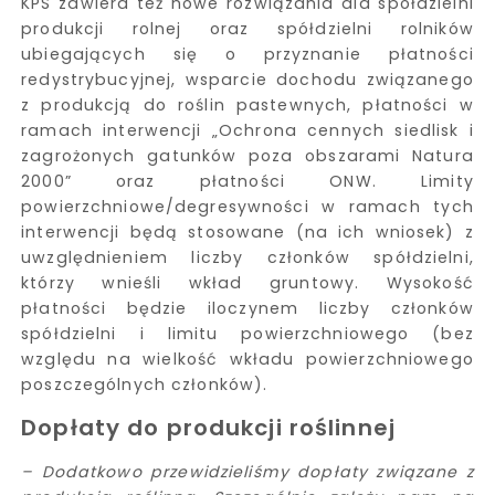
KPS zawiera też nowe rozwiązania dla spółdzielni
produkcji rolnej oraz spółdzielni rolników
ubiegających się o przyznanie płatności
redystrybucyjnej, wsparcie dochodu związanego
z produkcją do roślin pastewnych, płatności w
ramach interwencji „Ochrona cennych siedlisk i
zagrożonych gatunków poza obszarami Natura
2000” oraz płatności ONW. Limity
powierzchniowe/degresywności w ramach tych
interwencji będą stosowane (na ich wniosek) z
uwzględnieniem liczby członków spółdzielni,
którzy wnieśli wkład gruntowy. Wysokość
płatności będzie iloczynem liczby członków
spółdzielni i limitu powierzchniowego (bez
względu na wielkość wkładu powierzchniowego
poszczególnych członków).
Dopłaty do produkcji roślinnej
– Dodatkowo przewidzieliśmy dopłaty związane z