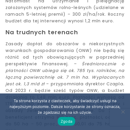
Natomiast na utrzymanie i pielęgnację
założonych systemów rolno-leśnych (udzielane w
ramach 5-letniej premii) – 300 zł/ha/rok. Roczny
budżet dla tej interwencji wynosi 1,2 mln euro.
Na trudnych terenach
Zasady dopłat do obszarów o niekorzystnych
warunkach gospodarowania (ONW) nie będą się
różnić od tych obowiązujących w poprzedniej
perspektywie finansowej. –
Średniorocznie o
płatności ONW ubiega się ok. 785 tys. rolników, na
łączną powierzchnię ok. 7 mln ha. Wypłacanych
jest ok. 1,3 mld zł
– przypomniała dyrektor Czapla.
Od 2023 r. będzie sześć typów ONW, a budżet
działania to 1,48 mln euro. Płatności wyniosą od
Ta strona korzysta z ciasteczek, aby świadczyć usługi na
179 do 750 zł/ha/rok, w zależności od strefy i
najwyższym poziomie. Dalsze korzystanie ze strony oznacza,
obsady zwierząt w gospodarstwie. Do 25 ha
że zgadzasz się na ich użycie.
beneficjent otrzyma 100 proc. płatności, od 25,01
Zgoda
do 50 ha – 50 proc., a od 50,01 do 75 ha – 25