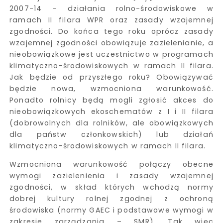
2007-14 – działania rolno-środowiskowe w
ramach II filara WPR oraz zasady wzajemnej
zgodności. Do końca tego roku oprócz zasady
wzajemnej zgodności obowiązuje zazielenianie, a
nieobowiązkowe jest uczestnictwo w programach
klimatyczno-środowiskowych w ramach II filara.
Jak będzie od przyszłego roku? Obowiązywać
będzie nowa, wzmocniona warunkowość.
Ponadto rolnicy będą mogli zgłosić akces do
nieobowiązkowych ekoschematów z I i II filara
(dobrowolnych dla rolników, ale obowiązkowych
dla państw członkowskich) lub działań
klimatyczno-środowiskowych w ramach II filara.
Wzmocniona warunkowość połączy obecne
wymogi zazielenienia i zasady wzajemnej
zgodności, w skład których wchodzą normy
dobrej kultury rolnej zgodnej z ochroną
środowiska (normy GAEC i podstawowe wymogi w
zakresie zarządzania – SMR). Tak więc