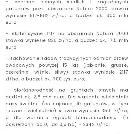
– ochronę cennych siedlisk i zagrożonych
gatunków poza obszarami Natura 2000 stawka
wyniesie 912-1612 zł/ha, a budżet ok. 300 mln
euro;
– ekstensywne TUZ na obszarach Natura 2000
stawka wyniesie 836 zł/ha, a budżet ok. 17,5 mln
euro;
– zachowanie sadów tradycyjnych odmian drzew
owocowych powyżej 15 lat (jabłonie, grusze,
czereśnie, wiśnie, śliwy) stawka wyniesie 2117
zł/ha, a budżet ok. 700 tys. euro;
– bioróżnorodność na gruntach ornych ma
budżet ok. 2,8 mln euro. Dla wariantu wieloletnie
pasy kwietne (co najmniej 10 gatunków, w tym
roczne i wieloletnie) stawka wyniesie 3501 zł/ha,
a dla wariantu ogródki bioróżnorodności (o
powierzchni od 0,1 do 0,5 ha) – 2342 zł/ha.