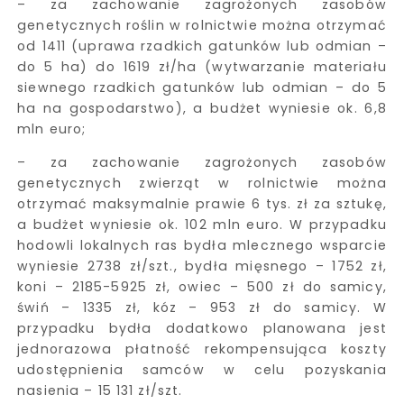
– za zachowanie zagrożonych zasobów
genetycznych roślin w rolnictwie można otrzymać
od 1411 (uprawa rzadkich gatunków lub odmian –
do 5 ha) do 1619 zł/ha (wytwarzanie materiału
siewnego rzadkich gatunków lub odmian – do 5
ha na gospodarstwo), a budżet wyniesie ok. 6,8
mln euro;
– za zachowanie zagrożonych zasobów
genetycznych zwierząt w rolnictwie można
otrzymać maksymalnie prawie 6 tys. zł za sztukę,
a budżet wyniesie ok. 102 mln euro. W przypadku
hodowli lokalnych ras bydła mlecznego wsparcie
wyniesie 2738 zł/szt., bydła mięsnego – 1752 zł,
koni – 2185-5925 zł, owiec – 500 zł do samicy,
świń – 1335 zł, kóz – 953 zł do samicy. W
przypadku bydła dodatkowo planowana jest
jednorazowa płatność rekompensująca koszty
udostępnienia samców w celu pozyskania
nasienia – 15 131 zł/szt.