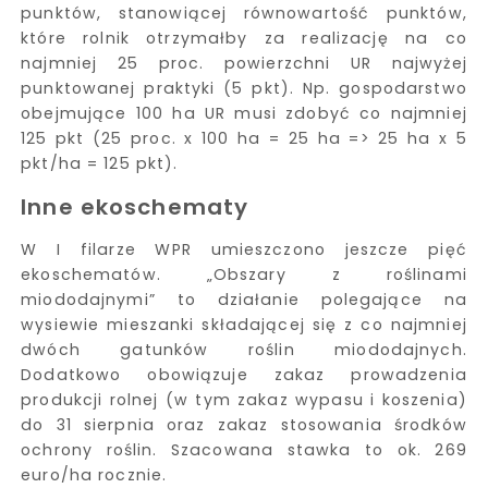
punktów, stanowiącej równowartość punktów,
które rolnik otrzymałby za realizację na co
najmniej 25 proc. powierzchni UR najwyżej
punktowanej praktyki (5 pkt). Np. gospodarstwo
obejmujące 100 ha UR musi zdobyć co najmniej
125 pkt (25 proc. x 100 ha = 25 ha => 25 ha x 5
pkt/ha = 125 pkt).
Inne ekoschematy
W I filarze WPR umieszczono jeszcze pięć
ekoschematów. „Obszary z roślinami
miododajnymi” to działanie polegające na
wysiewie mieszanki składającej się z co najmniej
dwóch gatunków roślin miododajnych.
Dodatkowo obowiązuje zakaz prowadzenia
produkcji rolnej (w tym zakaz wypasu i koszenia)
do 31 sierpnia oraz zakaz stosowania środków
ochrony roślin. Szacowana stawka to ok. 269
euro/ha rocznie.