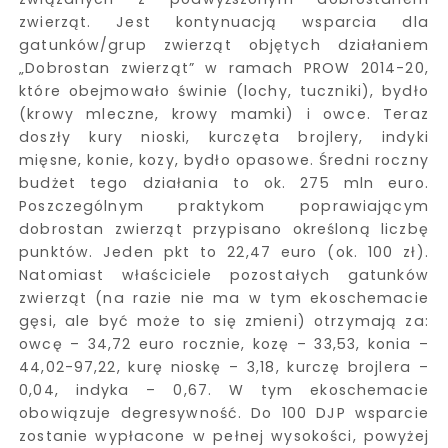
zwierząt. Jest kontynuacją wsparcia dla
gatunków/grup zwierząt objętych działaniem
„Dobrostan zwierząt” w ramach PROW 2014-20,
które obejmowało świnie (lochy, tuczniki), bydło
(krowy mleczne, krowy mamki) i owce. Teraz
doszły kury nioski, kurczęta brojlery, indyki
mięsne, konie, kozy, bydło opasowe. Średni roczny
budżet tego działania to ok. 275 mln euro.
Poszczególnym praktykom poprawiającym
dobrostan zwierząt przypisano określoną liczbę
punktów. Jeden pkt to 22,47 euro (ok. 100 zł).
Natomiast właściciele pozostałych gatunków
zwierząt (na razie nie ma w tym ekoschemacie
gęsi, ale być może to się zmieni) otrzymają za:
owcę – 34,72 euro rocznie, kozę – 33,53, konia –
44,02-97,22, kurę nioskę – 3,18, kurczę brojlera –
0,04, indyka – 0,67. W tym ekoschemacie
obowiązuje degresywność. Do 100 DJP wsparcie
zostanie wypłacone w pełnej wysokości, powyżej