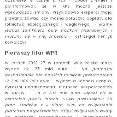
odsunięte w czasie o rok
– dodał premier i
poinformował, że w KPS można jeszcze
wprowadzać zmiany. Przykładowo eksperci mają
przeanalizować, czy można połączyć dopłaty dla
rolnictwa ekologicznego i węglowego. –
Mamy
jednak zamkniętą pulę środków finansowych i
musimy się w niej zmieścić
– ostrzegał Henryk
Kowalczyk.
Pierwszy filar WPR
W latach 2023-27 w ramach WPR Polska może
wydać ok. 25 mld euro.
– Na płatności
bezpośrednie dla polskich rolników przeznaczono
17 330 000 000 euro –
wyjaśniła Joanna Czapla,
dyrektor Departamentu Płatności Bezpośrednich
w MRiRW. –
To o 303 mln euro więcej niż w
ostatnich pięciu latach. Dzięki przesunięciu 30
proc. środków z II filara WPR na zwiększenie
płatności bezpośrednich, dzięki zwiększeniu kwoty