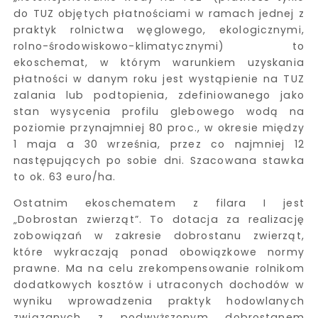
do TUZ objętych płatnościami w ramach jednej z
praktyk rolnictwa węglowego, ekologicznymi,
rolno-środowiskowo-klimatycznymi) to
ekoschemat, w którym warunkiem uzyskania
płatności w danym roku jest wystąpienie na TUZ
zalania lub podtopienia, zdefiniowanego jako
stan wysycenia profilu glebowego wodą na
poziomie przynajmniej 80 proc., w okresie między
1 maja a 30 września, przez co najmniej 12
następujących po sobie dni. Szacowana stawka
to ok. 63 euro/ha.
Ostatnim ekoschematem z filara I jest
„Dobrostan zwierząt”. To dotacja za realizację
zobowiązań w zakresie dobrostanu zwierząt,
które wykraczają ponad obowiązkowe normy
prawne. Ma na celu zrekompensowanie rolnikom
dodatkowych kosztów i utraconych dochodów w
wyniku wprowadzenia praktyk hodowlanych
związanych z podwyższonym dobrostanem