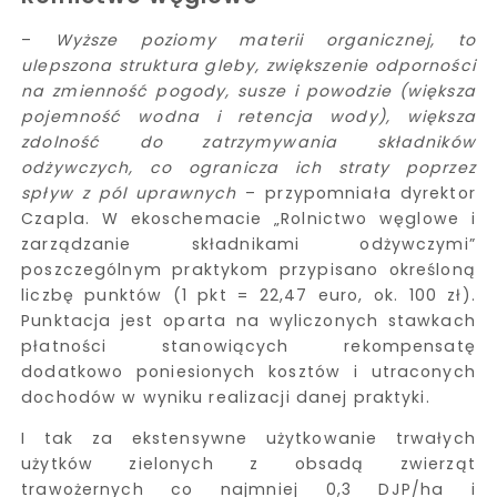
–
Wyższe poziomy materii organicznej, to
ulepszona struktura gleby, zwiększenie odporności
na zmienność pogody, susze i powodzie (większa
pojemność wodna i retencja wody), większa
zdolność do zatrzymywania składników
odżywczych, co ogranicza ich straty poprzez
spływ z pól uprawnych
– przypomniała dyrektor
Czapla. W ekoschemacie „Rolnictwo węglowe i
zarządzanie składnikami odżywczymi”
poszczególnym praktykom przypisano określoną
liczbę punktów (1 pkt = 22,47 euro, ok. 100 zł).
Punktacja jest oparta na wyliczonych stawkach
płatności stanowiących rekompensatę
dodatkowo poniesionych kosztów i utraconych
dochodów w wyniku realizacji danej praktyki.
I tak za ekstensywne użytkowanie trwałych
użytków zielonych z obsadą zwierząt
trawożernych co najmniej 0,3 DJP/ha i