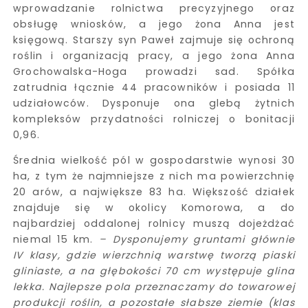
wprowadzanie rolnictwa precyzyjnego oraz
obsługę wniosków, a jego żona Anna jest
księgową. Starszy syn Paweł zajmuje się ochroną
roślin i organizacją pracy, a jego żona Anna
Grochowalska-Hoga prowadzi sad. Spółka
zatrudnia łącznie 44 pracowników i posiada 11
udziałowców. Dysponuje ona glebą żytnich
kompleksów przydatności rolniczej o bonitacji
0,96.
Średnia wielkość pól w gospodarstwie wynosi 30
ha, z tym że najmniejsze z nich ma powierzchnię
20 arów, a największe 83 ha. Większość działek
znajduje się w okolicy Komorowa, a do
najbardziej oddalonej rolnicy muszą dojeżdżać
niemal 15 km.
–
Dysponujemy gruntami głównie
IV klasy, gdzie wierzchnią warstwę tworzą piaski
gliniaste, a na głębokości 70 cm występuje glina
lekka. Najlepsze pola przeznaczamy do towarowej
produkcji roślin, a pozostałe słabsze ziemie (klas