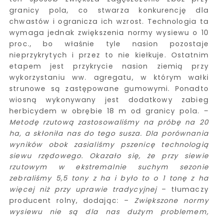
granicy pola, co stwarza konkurencję dla
chwastów i ogranicza ich wzrost. Technologia ta
wymaga jednak zwiększenia normy wysiewu o 10
proc., bo właśnie tyle nasion pozostaje
nieprzykrytych i przez to nie kiełkuje. Ostatnim
etapem jest przykrycie nasion ziemią przy
wykorzystaniu ww. agregatu, w którym wałki
strunowe są zastępowane gumowymi. Ponadto
wiosną wykonywany jest dodatkowy zabieg
herbicydem w obrębie 18 m od granicy pola. –
Metodę rzutową zastosowaliśmy na próbę na 20
ha, a skłoniła nas do tego susza. Dla porównania
wyników obok zasialiśmy pszenicę technologią
siewu rzędowego. Okazało się, że przy siewie
rzutowym w ekstremalnie suchym sezonie
zebraliśmy 5,5 tony z ha i było to o 1 tonę z ha
więcej niż przy uprawie tradycyjnej
– tłumaczy
producent rolny, dodając: –
Zwiększone normy
wysiewu nie są dla nas dużym problemem,