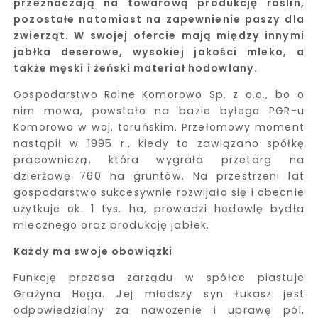
przeznaczają na towarową produkcję roślin,
pozostałe natomiast na zapewnienie paszy dla
zwierząt. W swojej ofercie mają między innymi
jabłka deserowe, wysokiej jakości mleko, a
także męski i żeński materiał hodowlany.
Gospodarstwo Rolne Komorowo Sp. z o.o., bo o
nim mowa, powstało na bazie byłego PGR-u
Komorowo w woj. toruńskim. Przełomowy moment
nastąpił w 1995 r., kiedy to zawiązano spółkę
pracowniczą, która wygrała przetarg na
dzierżawę 760 ha gruntów. Na przestrzeni lat
gospodarstwo sukcesywnie rozwijało się i obecnie
użytkuje ok. 1 tys. ha, prowadzi hodowlę bydła
mlecznego oraz produkcję jabłek.
Każdy ma swoje obowiązki
Funkcję prezesa zarządu w spółce piastuje
Grażyna Hoga. Jej młodszy syn Łukasz jest
odpowiedzialny za nawożenie i uprawę pól,