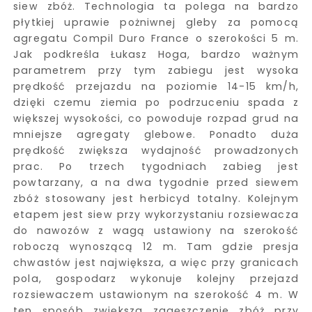
siew zbóż. Technologia ta polega na bardzo
płytkiej uprawie pożniwnej gleby za pomocą
agregatu Compil Duro France o szerokości 5 m.
Jak podkreśla Łukasz Hoga, bardzo ważnym
parametrem przy tym zabiegu jest wysoka
prędkość przejazdu na poziomie 14-15 km/h,
dzięki czemu ziemia po podrzuceniu spada z
większej wysokości, co powoduje rozpad grud na
mniejsze agregaty glebowe. Ponadto duża
prędkość zwiększa wydajność prowadzonych
prac. Po trzech tygodniach zabieg jest
powtarzany, a na dwa tygodnie przed siewem
zbóż stosowany jest herbicyd totalny. Kolejnym
etapem jest siew przy wykorzystaniu rozsiewacza
do nawozów z wagą ustawiony na szerokość
roboczą wynoszącą 12 m. Tam gdzie presja
chwastów jest największa, a więc przy granicach
pola, gospodarz wykonuje kolejny przejazd
rozsiewaczem ustawionym na szerokość 4 m. W
ten sposób zwiększa zagęszczenie zbóż przy