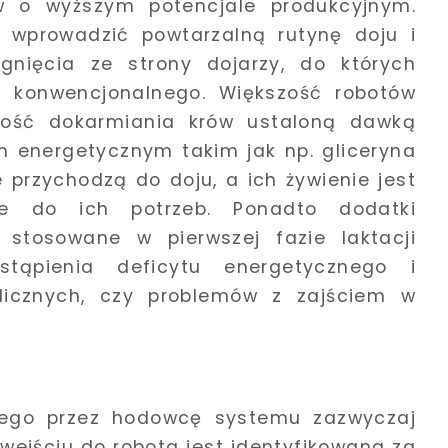
w o wyższym potencjale produkcyjnym.
 wprowadzić powtarzalną rutynę doju i
gnięcia ze strony dojarzy, do których
 konwencjonalnego. Większość robotów
wość dokarmiania krów ustaloną dawką
m energetycznym takim jak np. gliceryna
e przychodzą do doju, a ich żywienie jest
e do ich potrzeb. Ponadto dodatki
 stosowane w pierwszej fazie laktacji
stąpienia deficytu energetycznego i
icznych, czy problemów z zajściem w
nego przez hodowcę systemu zazwyczaj
wejściu do robota jest identyfikowana za