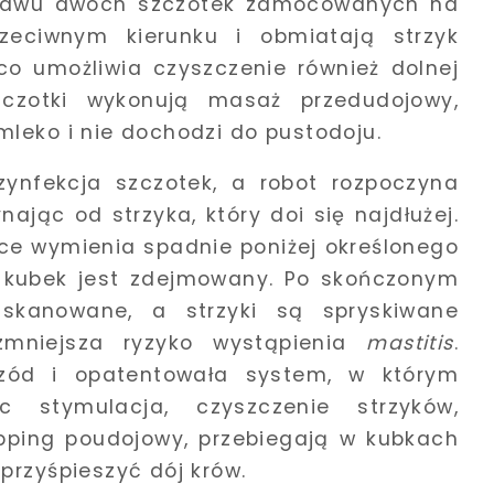
tawu dwóch szczotek zamocowanych na
zeciwnym kierunku i obmiatają strzyk
co umożliwia czyszczenie również dolnej
zczotki wykonują masaż przedudojowy,
mleko i nie dochodzi do pustodoju.
ynfekcja szczotek, a robot rozpoczyna
jąc od strzyka, który doi się najdłużej.
tce wymienia spadnie poniżej określonego
i kubek jest zdejmowany. Po skończonym
skanowane, a strzyki są spryskiwane
zmniejsza ryzyko wystąpienia
mastitis
.
zód i opatentowała system, w którym
 stymulacja, czyszczenie strzyków,
ipping poudojowy, przebiegają w kubkach
przyśpieszyć dój krów.