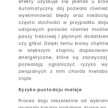
efekty uzyskuje się jednak u kró
Automatyczny dój pozwala również
wyeliminować błędy oraz niedocią
często dochodzi w przypadku doju
udojowych posiada również możli
paszy treściwej i płynnym dodatkie
czy glikol. Dzięki temu krowy chętni
w większym stopniu dopasowan
energetyczne, które są zazwyczaj
pozwalają ograniczyć ryzyko wy
związanych z nim chorób metabol
ciąże.
Ryzyko pustodoju maleje
Proces doju niezależnie od wybra
wygląda bardzo podobnie. Krowa po 