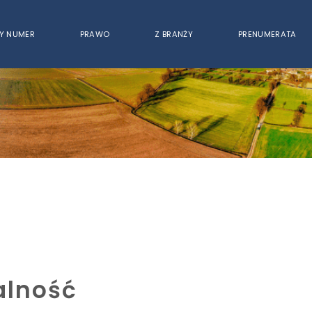
Y NUMER
PRAWO
Z BRANŻY
PRENUMERATA
alność