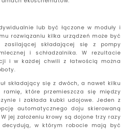
 ramach ekoschematów.
ywidualnie lub być łączone w moduły i
iemu rozwiązaniu kilka urządzeń może być
 zasilającej składającej się z pompy
 mlecznej i schładzalnika. W rezultacie
ji i w każdej chwili z łatwością można
oboty.
uł składający się z dwóch, a nawet kilku
 ramię, które przemieszcza się między
zynie i zakłada kubki udojowe. Jeden z
epcję automatycznego doju skierowaną
 jej założeniu krowy są dojone trzy razy
 decydują, w którym robocie mają być