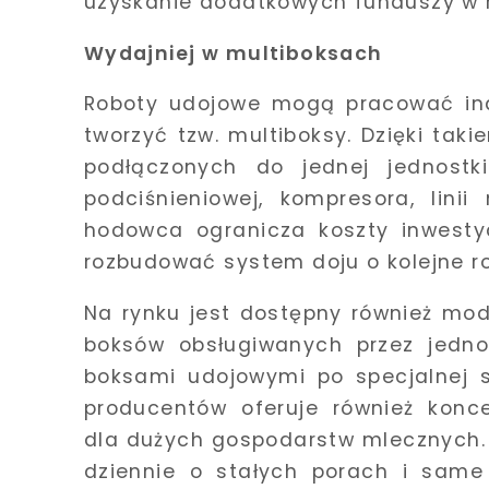
uzyskanie dodatkowych funduszy w
Wydajniej w multiboksach
Roboty udojowe mogą pracować ind
tworzyć tzw. multiboksy. Dzięki tak
podłączonych do jednej jednostki
podciśnieniowej, kompresora, linii
hodowca ogranicza koszty inwestyc
rozbudować system doju o kolejne r
Na rynku jest dostępny również mod
boksów obsługiwanych przez jedno
boksami udojowymi po specjalnej s
producentów oferuje również konc
dla dużych gospodarstw mlecznych. W
dziennie o stałych porach i same