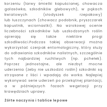
korzeniu (larwy śmietki kapuścianej, chowacza
galasówka, szkodników glebowych), w pąkach
kwiatowych (słodyszek rzepakowy)
lub łuszczynach (chowacz podobnik, pryszczarek
kapustnik, wciornastki). Na wzrokowej ocenie
liczebności szkodników lub uszkodzonych roślin
opierają się także niektóre progi
szkodliwości.Podczas takiej obserwacji można
wykorzystać czerpak entomologiczny, który służy
do odławiania szkodników nalistnych, szczególnie
tych najbardziej ruchliwych (np. pchełek).
Poprzez jednostajne, ale niezbyt mocne
uderzenia (żeby nie uszkodzić roślin) szkodniki są
strząsane z liści i wpadają do worka. Najlepiej
wykonywać serie uderzeń po przekątnej plantacji,
a w późniejszych fazach wegetacji przy
krawędziach uprawy.
Żółte naczynia i tablice lepowe