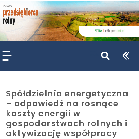
szukaj
wpisów
WPISZ CO NAJMNIEJ 3 ZNAKI
Spółdzielnia energetyczna
– odpowiedź na rosnące
koszty energii w
gospodarstwach rolnych i
aktywizację współpracy