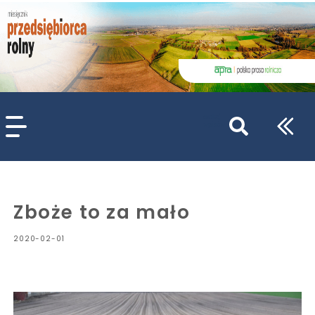
szukaj
wpisów
WPISZ CO NAJMNIEJ 3 ZNAKI
Zboże to za mało
2020-02-01