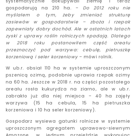
systematycznie dokupywali ziemię i teraz
gospodarują na 210 ha. –
Do 2012 roku nie
myślałem o tym, żeby zmieniać strukturę
zasiewów w gospodarstwie – zboża i rzepak
zapewniały dobry dochód. Ale w ostatnich latach
zyski z uprawy roślin rolniczych spadają. Dlatego
w 2018 roku postanowiłem część areału
przeznaczyć pod warzywa: cebulę, pietruszkę
korzeniową i seler korzeniowy
– mówi rolnik.
W ub.r. obsiał 110 ha w systemie uproszczonym
pszenicą ozimą, podobnie uprawia rzepak ozimy
na 60 ha. Jeszcze w 2018 r. na części pozostałego
areału rosła kukurydza na ziarno, ale w ub.r.
zabrakło już dla niej miejsca – 40 ha zajęły
warzywa (15 ha cebula, 15 ha pietruszka
korzeniowa i 10 ha seler korzeniowy).
Gospodarz wysiewa gatunki rolnicze w systemie
uproszczonym agregatem uprawowo-siewnym
Amazone, w jednym przejeździe wykonując