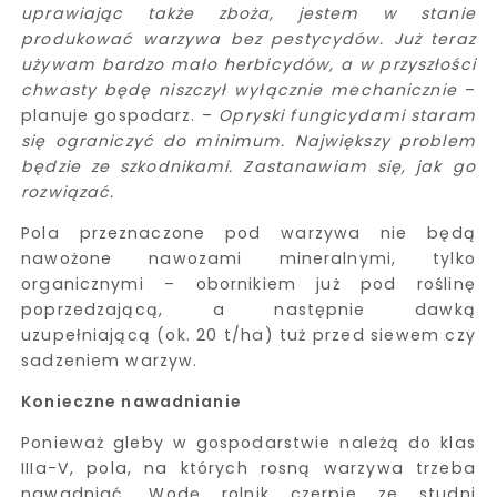
uprawiając także zboża, jestem w stanie
produkować warzywa bez pestycydów. Już teraz
używam bardzo mało herbicydów, a w przyszłości
chwasty będę niszczył wyłącznie mechanicznie
–
planuje gospodarz. –
Opryski fungicydami staram
się ograniczyć do minimum. Największy problem
będzie ze szkodnikami. Zastanawiam się, jak go
rozwiązać.
Pola przeznaczone pod warzywa nie będą
nawożone nawozami mineralnymi, tylko
organicznymi – obornikiem już pod roślinę
poprzedzającą, a następnie dawką
uzupełniającą (ok. 20 t/ha) tuż przed siewem czy
sadzeniem warzyw.
Konieczne nawadnianie
Ponieważ gleby w gospodarstwie należą do klas
IIIa-V, pola, na których rosną warzywa trzeba
nawadniać. Wodę rolnik czerpie ze studni