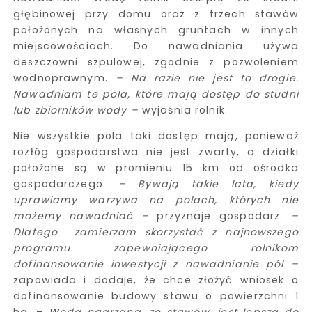
głębinowej przy domu oraz z trzech stawów
położonych na własnych gruntach w innych
miejscowościach. Do nawadniania używa
deszczowni szpulowej, zgodnie z pozwoleniem
wodnoprawnym.
– Na razie nie jest to drogie.
Nawadniam te pola, które mają dostęp do studni
lub zbiorników wody –
wyjaśnia rolnik.
Nie wszystkie pola taki dostęp mają, ponieważ
rozłóg gospodarstwa nie jest zwarty, a działki
położone są w promieniu 15 km od ośrodka
gospodarczego.
– Bywają takie lata, kiedy
uprawiamy warzywa na polach, których nie
możemy nawadniać –
przyznaje gospodarz.
–
Dlatego zamierzam skorzystać z najnowszego
programu zapewniającego rolnikom
dofinansowanie inwestycji z nawadnianie pól –
zapowiada i dodaje, że chce złożyć wniosek o
dofinansowanie budowy stawu o powierzchni 1
ha. –
Woda nagrzana, ze stawów, jest lepsza do