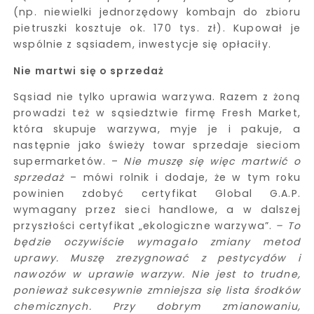
(np. niewielki jednorzędowy kombajn do zbioru
pietruszki kosztuje ok. 170 tys. zł). Kupował je
wspólnie z sąsiadem, inwestycje się opłaciły.
Nie martwi się o sprzedaż
Sąsiad nie tylko uprawia warzywa. Razem z żoną
prowadzi też w sąsiedztwie firmę Fresh Market,
która skupuje warzywa, myje je i pakuje, a
następnie jako świeży towar sprzedaje sieciom
supermarketów. –
Nie muszę się więc martwić o
sprzedaż
– mówi rolnik i dodaje, że w tym roku
powinien zdobyć certyfikat Global G.A.P.
wymagany przez sieci handlowe, a w dalszej
przyszłości certyfikat „ekologiczne warzywa”.
– To
będzie oczywiście wymagało zmiany metod
uprawy. Muszę zrezygnować z pestycydów i
nawozów w uprawie warzyw. Nie jest to trudne,
ponieważ sukcesywnie zmniejsza się lista środków
chemicznych. Przy dobrym zmianowaniu,