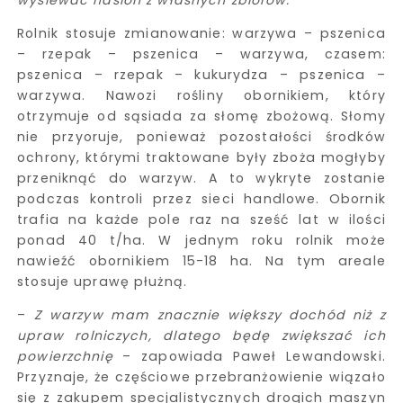
wysiewać nasion z własnych zbiorów.
Rolnik stosuje zmianowanie: warzywa – pszenica
– rzepak – pszenica – warzywa, czasem:
pszenica – rzepak – kukurydza – pszenica –
warzywa. Nawozi rośliny obornikiem, który
otrzymuje od sąsiada za słomę zbożową. Słomy
nie przyoruje, ponieważ pozostałości środków
ochrony, którymi traktowane były zboża mogłyby
przeniknąć do warzyw. A to wykryte zostanie
podczas kontroli przez sieci handlowe. Obornik
trafia na każde pole raz na sześć lat w ilości
ponad 40 t/ha. W jednym roku rolnik może
nawieźć obornikiem 15-18 ha. Na tym areale
stosuje uprawę płużną.
–
Z warzyw mam znacznie większy dochód niż z
upraw rolniczych, dlatego będę zwiększać ich
powierzchnię
– zapowiada Paweł Lewandowski.
Przyznaje, że częściowe przebranżowienie wiązało
się z zakupem specjalistycznych drogich maszyn