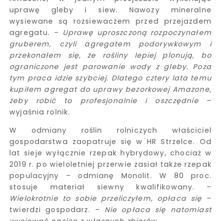
uprawę gleby i siew. Nawozy mineralne
wysiewane są rozsiewaczem przed przejazdem
agregatu.
– Uprawę uproszczoną rozpoczynałem
gruberem, czyli agregatem podorywkowym i
przekonałem się, że rośliny lepiej plonują, bo
ograniczone jest parowanie wody z gleby. Poza
tym praca idzie szybciej. Dlatego cztery lata temu
kupiłem agregat do uprawy bezorkowej Amazone,
żeby robić to profesjonalnie i oszczędnie
–
wyjaśnia rolnik.
W odmiany roślin rolniczych właściciel
gospodarstwa zaopatruje się w HR Strzelce. Od
lat sieje wyłącznie rzepak hybrydowy, chociaż w
2019 r. po wieloletniej przerwie zasiał także rzepak
populacyjny – odmianę Monolit. W 80 proc.
stosuje materiał siewny kwalifikowany. –
Wielokrotnie to sobie przeliczyłem, opłaca się
–
twierdzi gospodarz. –
Nie opłaca się natomiast