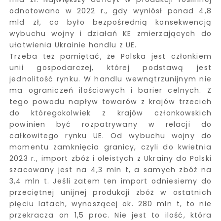
odnotowano w 2022 r., gdy wyniósł ponad 4,8
mld zł, co było bezpośrednią konsekwencją
wybuchu wojny i działań KE zmierzających do
ułatwienia Ukrainie handlu z UE.
Trzeba też pamiętać, że Polska jest członkiem
unii gospodarczej, której podstawą jest
jednolitość rynku. W handlu wewnątrzunijnym nie
ma ograniczeń ilościowych i barier celnych. Z
tego powodu napływ towarów z krajów trzecich
do któregokolwiek z krajów członkowskich
powinien być rozpatrywany w relacji do
całkowitego rynku UE. Od wybuchu wojny do
momentu zamknięcia granicy, czyli do kwietnia
2023 r., import zbóż i oleistych z Ukrainy do Polski
szacowany jest na 4,3 mln t, a samych zbóż na
3,4 mln t. Jeśli zatem ten import odniesiemy do
przeciętnej unijnej produkcji zbóż w ostatnich
pięciu latach, wynoszącej ok. 280 mln t, to nie
przekracza on 1,5 proc. Nie jest to ilość, która