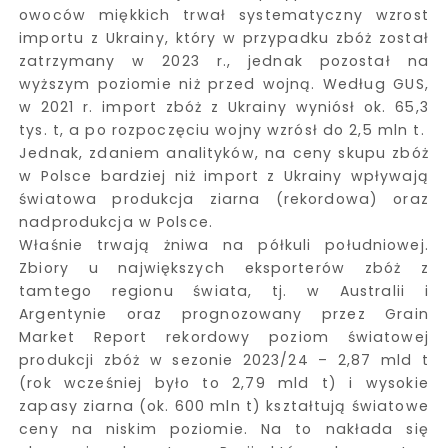
owoców miękkich trwał systematyczny wzrost
importu z Ukrainy, który w przypadku zbóż został
zatrzymany w 2023 r., jednak pozostał na
wyższym poziomie niż przed wojną. Według GUS,
w 2021 r. import zbóż z Ukrainy wyniósł ok. 65,3
tys. t, a po rozpoczęciu wojny wzrósł do 2,5 mln t.
Jednak, zdaniem analityków, na ceny skupu zbóż
w Polsce bardziej niż import z Ukrainy wpływają
światowa produkcja ziarna (rekordowa) oraz
nadprodukcja w Polsce.
Właśnie trwają żniwa na półkuli południowej.
Zbiory u największych eksporterów zbóż z
tamtego regionu świata, tj. w Australii i
Argentynie oraz prognozowany przez Grain
Market Report rekordowy poziom światowej
produkcji zbóż w sezonie 2023/24 – 2,87 mld t
(rok wcześniej było to 2,79 mld t) i wysokie
zapasy ziarna (ok. 600 mln t) kształtują światowe
ceny na niskim poziomie. Na to nakłada się