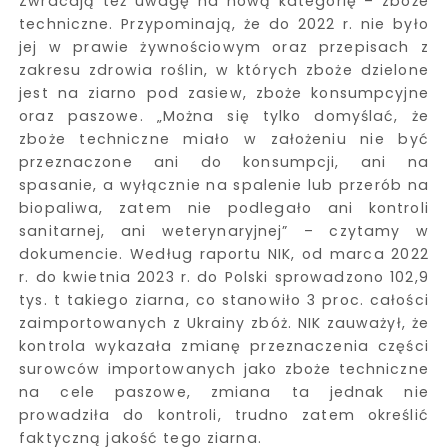
Zwracają też uwagę na nową kategorię – zboże
techniczne. Przypominają, że do 2022 r. nie było
jej w prawie żywnościowym oraz przepisach z
zakresu zdrowia roślin, w których zboże dzielone
jest na ziarno pod zasiew, zboże konsumpcyjne
oraz paszowe. „Można się tylko domyślać, że
zboże techniczne miało w założeniu nie być
przeznaczone ani do konsumpcji, ani na
spasanie, a wyłącznie na spalenie lub przerób na
biopaliwa, zatem nie podlegało ani kontroli
sanitarnej, ani weterynaryjnej” – czytamy w
dokumencie. Według raportu NIK, od marca 2022
r. do kwietnia 2023 r. do Polski sprowadzono 102,9
tys. t takiego ziarna, co stanowiło 3 proc. całości
zaimportowanych z Ukrainy zbóż. NIK zauważył, że
kontrola wykazała zmianę przeznaczenia części
surowców importowanych jako zboże techniczne
na cele paszowe, zmiana ta jednak nie
prowadziła do kontroli, trudno zatem określić
faktyczną jakość tego ziarna.