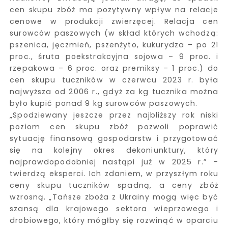
cen skupu zbóż ma pozytywny wpływ na relacje
cenowe w produkcji zwierzęcej. Relacja cen
surowców paszowych (w skład których wchodzą:
pszenica, jęczmień, pszenżyto, kukurydza – po 21
proc., śruta poekstrakcyjna sojowa – 9 proc. i
rzepakowa – 6 proc. oraz premiksy – 1 proc.) do
cen skupu tuczników w czerwcu 2023 r. była
najwyższa od 2006 r., gdyż za kg tucznika można
było kupić ponad 9 kg surowców paszowych.
„Spodziewany jeszcze przez najbliższy rok niski
poziom cen skupu zbóż pozwoli poprawić
sytuację finansową gospodarstw i przygotować
się na kolejny okres dekoniunktury, który
najprawdopodobniej nastąpi już w 2025 r.” –
twierdzą eksperci. Ich zdaniem, w przyszłym roku
ceny skupu tuczników spadną, a ceny zbóż
wzrosną. „Tańsze zboża z Ukrainy mogą więc być
szansą dla krajowego sektora wieprzowego i
drobiowego, który mógłby się rozwinąć w oparciu