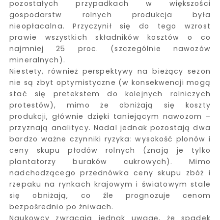
pozostałych przypadkach w większości
gospodarstw rolnych produkcja była
nieopłacalna. Przyczynił się do tego wzrost
prawie wszystkich składników kosztów o co
najmniej 25 proc. (szczególnie nawozów
mineralnych).
Niestety, również perspektywy na bieżący sezon
nie są zbyt optymistyczne (w konsekwencji mogą
stać się pretekstem do kolejnych rolniczych
protestów), mimo że obniżają się koszty
produkcji, głównie dzięki taniejącym nawozom –
przyznają analitycy. Nadal jednak pozostają dwa
bardzo ważne czynniki ryzyka: wysokość plonów i
ceny skupu płodów rolnych (znają je tylko
plantatorzy buraków cukrowych). Mimo
nadchodzącego przednówka ceny skupu zbóż i
rzepaku na rynkach krajowym i światowym stale
się obniżają, co źle prognozuje cenom
bezpośrednio po żniwach.
Naukowcy zwracają jednak uwagę, że spadek