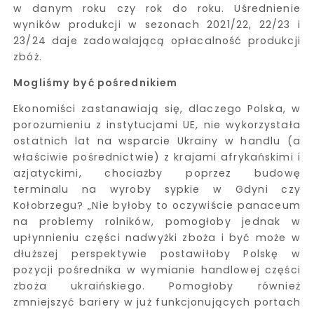
w danym roku czy rok do roku. Uśrednienie
wyników produkcji w sezonach 2021/22, 22/23 i
23/24 daje zadowalającą opłacalność produkcji
zbóż.
Mogliśmy być pośrednikiem
Ekonomiści zastanawiają się, dlaczego Polska, w
porozumieniu z instytucjami UE, nie wykorzystała
ostatnich lat na wsparcie Ukrainy w handlu (a
właściwie pośrednictwie) z krajami afrykańskimi i
azjatyckimi, chociażby poprzez budowę
terminalu na wyroby sypkie w Gdyni czy
Kołobrzegu? „Nie byłoby to oczywiście panaceum
na problemy rolników, pomogłoby jednak w
upłynnieniu części nadwyżki zboża i być może w
dłuższej perspektywie postawiłoby Polskę w
pozycji pośrednika w wymianie handlowej części
zboża ukraińskiego. Pomogłoby również
zmniejszyć bariery w już funkcjonujących portach