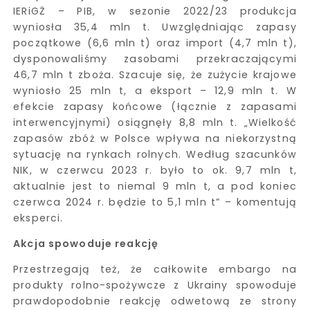
IERiGŻ – PIB, w sezonie 2022/23 produkcja
wyniosła 35,4 mln t. Uwzględniając zapasy
początkowe (6,6 mln t) oraz import (4,7 mln t),
dysponowaliśmy zasobami przekraczającymi
46,7 mln t zboża. Szacuje się, że zużycie krajowe
wyniosło 25 mln t, a eksport – 12,9 mln t. W
efekcie zapasy końcowe (łącznie z zapasami
interwencyjnymi) osiągnęły 8,8 mln t. „Wielkość
zapasów zbóż w Polsce wpływa na niekorzystną
sytuację na rynkach rolnych. Według szacunków
NIK, w czerwcu 2023 r. było to ok. 9,7 mln t,
aktualnie jest to niemal 9 mln t, a pod koniec
czerwca 2024 r. będzie to 5,1 mln t” – komentują
eksperci.
Akcja spowoduje reakcję
Przestrzegają też, że całkowite embargo na
produkty rolno-spożywcze z Ukrainy spowoduje
prawdopodobnie reakcję odwetową ze strony