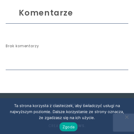
Komentarze
Brak komentarzy
COPYRIGHTS APRA
2026
Ta strona korzysta z ciasteczek, aby świadczyć usługi na
najwyższym poziomie. Dalsze korzystanie ze strony oznacza,
POLITYKA PRYWATNOŚCI
że zgadzasz się na ich użycie.
REGULAMIN
CREATED BY
SNWS.
Zgoda
Zapoznałem się z informacją o
administratorze i przetwarzaniu danych