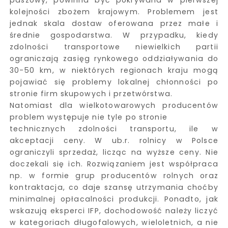
paszowy, powinna być pokrywana w pierwszej
kolejności zbożem krajowym. Problemem jest
jednak skala dostaw oferowana przez małe i
średnie gospodarstwa. W przypadku, kiedy
zdolności transportowe niewielkich partii
ograniczają zasięg rynkowego oddziaływania do
30-50 km, w niektórych regionach kraju mogą
pojawiać się problemy lokalnej chłonności po
stronie firm skupowych i przetwórstwa.
Natomiast dla wielkotowarowych producentów
problem występuje nie tyle po stronie
technicznych zdolności transportu, ile w
akceptacji ceny. W ub.r. rolnicy w Polsce
ograniczyli sprzedaż, licząc na wyższe ceny. Nie
doczekali się ich. Rozwiązaniem jest współpraca
np. w formie grup producentów rolnych oraz
kontraktacja, co daje szansę utrzymania choćby
minimalnej opłacalności produkcji. Ponadto, jak
wskazują eksperci IFP, dochodowość należy liczyć
w kategoriach długofalowych, wieloletnich, a nie