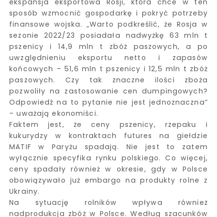
ekspansja eksportowa Rosji, która chce w ten
sposób wzmocnić gospodarkę i pokryć potrzeby
finansowe wojska. „Warto podkreślić, że Rosja w
sezonie 2022/23 posiadała nadwyżkę 63 mln t
pszenicy i 14,9 mln t zbóż paszowych, a po
uwzględnieniu eksportu netto i zapasów
końcowych – 51,6 mln t pszenicy i 12,5 mln t zbóż
paszowych. Czy tak znaczne ilości zboża
pozwoliły na zastosowanie cen dumpingowych?
Odpowiedź na to pytanie nie jest jednoznaczna”
– uważają ekonomiści.
Faktem jest, że ceny pszenicy, rzepaku i
kukurydzy w kontraktach futures na giełdzie
MATIF w Paryżu spadają. Nie jest to zatem
wyłącznie specyfika rynku polskiego. Co więcej,
ceny spadały również w okresie, gdy w Polsce
obowiązywało już embargo na produkty rolne z
Ukrainy.
Na sytuację rolników wpływa również
nadprodukcja zbóż w Polsce. Według szacunków