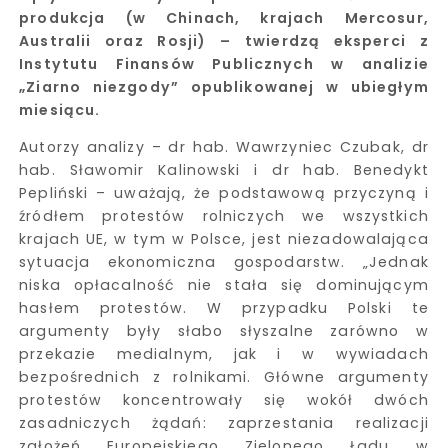
produkcja (w Chinach, krajach Mercosur,
Australii oraz Rosji) – twierdzą eksperci z
Instytutu Finansów Publicznych w analizie
„Ziarno niezgody” opublikowanej w ubiegłym
miesiącu.
Autorzy analizy – dr hab. Wawrzyniec Czubak, dr
hab. Sławomir Kalinowski i dr hab. Benedykt
Pepliński – uważają, że podstawową przyczyną i
źródłem protestów rolniczych we wszystkich
krajach UE, w tym w Polsce, jest niezadowalająca
sytuacja ekonomiczna gospodarstw. „Jednak
niska opłacalność nie stała się dominującym
hasłem protestów. W przypadku Polski te
argumenty były słabo słyszalne zarówno w
przekazie medialnym, jak i w wywiadach
bezpośrednich z rolnikami. Główne argumenty
protestów koncentrowały się wokół dwóch
zasadniczych żądań: zaprzestania realizacji
założeń Europejskiego Zielonego Ładu w