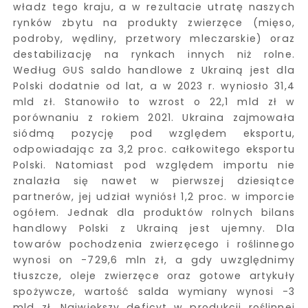
władz tego kraju, a w rezultacie utratę naszych
rynków zbytu na produkty zwierzęce (mięso,
podroby, wędliny, przetwory mleczarskie) oraz
destabilizację na rynkach innych niż rolne.
Według GUS saldo handlowe z Ukrainą jest dla
Polski dodatnie od lat, a w 2023 r. wyniosło 31,4
mld zł. Stanowiło to wzrost o 22,1 mld zł w
porównaniu z rokiem 2021. Ukraina zajmowała
siódmą pozycję pod względem eksportu,
odpowiadając za 3,2 proc. całkowitego eksportu
Polski. Natomiast pod względem importu nie
znalazła się nawet w pierwszej dziesiątce
partnerów, jej udział wyniósł 1,2 proc. w imporcie
ogółem. Jednak dla produktów rolnych bilans
handlowy Polski z Ukrainą jest ujemny. Dla
towarów pochodzenia zwierzęcego i roślinnego
wynosi on -729,6 mln zł, a gdy uwzględnimy
tłuszcze, oleje zwierzęce oraz gotowe artykuły
spożywcze, wartość salda wymiany wynosi -3
mld zł. Największy deficyt w produkcji roślinnej