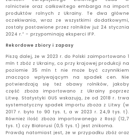
rolnictwie oraz całkowitego embarga na import
produktów rolnych z Ukrainy. Te dwa główne
oczekiwania, wraz ze wszystkimi dodatkowymi,
zostały postawione przez rolników już 24 stycznia
2024 r.” – przypominają eksperci IFP.
Rekordowe zbiory i zapasy
Piszą dalej, że w 2023 r. do Polski zaimportowano 1
mln t zbóż z Ukrainy, co przy krajowej produkcji na
poziomie 35 mln t nie może być czynnikiem
znacząco wpływającym na spadek cen. Nie
potwierdzają się też obawy rolników, jakoby
część zboża importowano z Ukrainy poprzez
Litwę. Statystyki GUS wskazują, że od 2018 r. trwa
systematyczny spadek importu zboża z Litwy (w
2017 r. było to 90 tys. t, a w 2023 r. 24,9 tys. t).
Również ilość zboża importowanego z Rosji (12,7
tys. t) czy Białorusi (0,5 tys. t) jest znikoma.
Prawdą natomiast jest, że w przypadku zbóż oraz