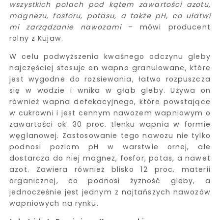
wszystkich polach pod kątem zawartości azotu,
magnezu, fosforu, potasu, a także pH, co ułatwi
mi zarządzanie nawozami
– mówi producent
rolny z Kujaw.
W celu podwyższenia kwaśnego odczynu gleby
najczęściej stosuje on wapno granulowane, które
jest wygodne do rozsiewania, łatwo rozpuszcza
się w wodzie i wnika w głąb gleby. Używa on
również wapna defekacyjnego, które powstające
w cukrowni i jest cennym nawozem wapniowym o
zawartości ok. 30 proc. tlenku wapnia w formie
węglanowej. Zastosowanie tego nawozu nie tylko
podnosi poziom pH w warstwie ornej, ale
dostarcza do niej magnez, fosfor, potas, a nawet
azot. Zawiera również blisko 12 proc. materii
organicznej, co podnosi żyzność gleby, a
jednocześnie jest jednym z najtańszych nawozów
wapniowych na rynku.