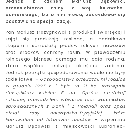
Jednak z czasem Mariusz Dębowski,
przedsiębiorca rolny z woj. kujawsko-
pomorskiego, bo o nim mowa, zdecydował się
postawić na specjalizację.
Pan Mariusz zrezygnował z produkcji zwierzęcej i
zajął się produkcją roślinną, a dodatkowo
skupem i sprzedażą płodów rolnych, nawozów
oraz środków ochrony roślin. W prowadzeniu
rolniczego biznesu pomaga mu cała rodzina,
która wspólnie realizuje określone zadania.
Jednak początki gospodarowania wcale nie były
takie łatwe. –
Gospodarstwo przekazali mi rodzice
w grudniu 1997 r. i było to 21 ha. Następnie
dokupiliśmy kolejne 5 ha. Oprócz produkcji
roślinnej prowadziłem wówczas tucz warchlaków
sprowadzanych z Danii i z Holandii oraz opas
cieląt rasy holsztyńsko-fryzyjskiej, które
kupowałem od lokalnych rolników
– wspomina
Mariusz Dębowski z miejscowości Lubraniec-