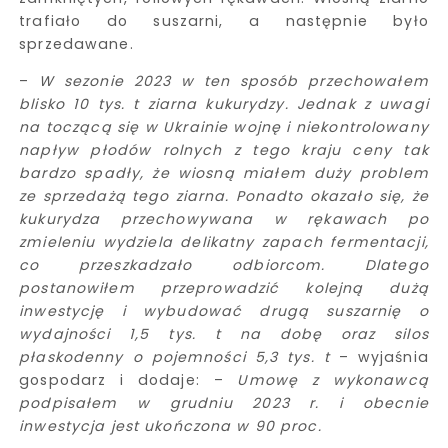
trafiało do suszarni, a następnie było
sprzedawane.
–
W sezonie 2023 w ten sposób przechowałem
blisko 10 tys. t ziarna kukurydzy. Jednak z uwagi
na toczącą się w Ukrainie wojnę i niekontrolowany
napływ płodów rolnych z tego kraju ceny tak
bardzo spadły, że wiosną miałem duży problem
ze sprzedażą tego ziarna. Ponadto okazało się, że
kukurydza przechowywana w rękawach po
zmieleniu wydziela delikatny zapach fermentacji,
co przeszkadzało odbiorcom. Dlatego
postanowiłem przeprowadzić kolejną dużą
inwestycję i wybudować drugą suszarnię o
wydajności 1,5 tys. t na dobę oraz silos
płaskodenny o pojemności 5,3 tys. t
– wyjaśnia
gospodarz i dodaje: –
Umowę z wykonawcą
podpisałem w grudniu 2023 r. i obecnie
inwestycja jest ukończona w 90 proc.