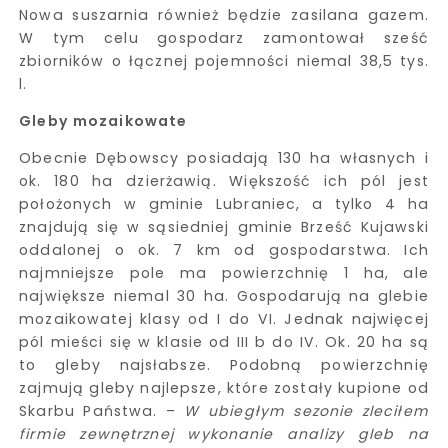
Nowa suszarnia również będzie zasilana gazem.
W tym celu gospodarz zamontował sześć
zbiorników o łącznej pojemności niemal 38,5 tys.
l.
Gleby mozaikowate
Obecnie Dębowscy posiadają 130 ha własnych i
ok. 180 ha dzierżawią. Większość ich pól jest
położonych w gminie Lubraniec, a tylko 4 ha
znajdują się w sąsiedniej gminie Brześć Kujawski
oddalonej o ok. 7 km od gospodarstwa. Ich
najmniejsze pole ma powierzchnię 1 ha, ale
największe niemal 30 ha. Gospodarują na glebie
mozaikowatej klasy od I do VI. Jednak najwięcej
pól mieści się w klasie od III b do IV. Ok. 20 ha są
to gleby najsłabsze. Podobną powierzchnię
zajmują gleby najlepsze, które zostały kupione od
Skarbu Państwa. –
W ubiegłym sezonie zleciłem
firmie zewnętrznej wykonanie analizy gleb na