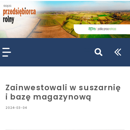
szukaj
wpisów
WPISZ CO NAJMNIEJ 3 ZNAKI
Zainwestowali w suszarnię
i bazę magazynową
2024-03-04