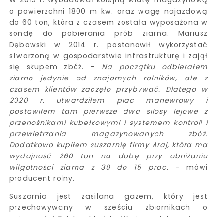
W 2013 r. wybudował kolejną wiatę magazynową
o powierzchni 1800 m kw. oraz wagę najazdową
do 60 ton, która z czasem została wyposażona w
sondę do pobierania prób ziarna. Mariusz
Dębowski w 2014 r. postanowił wykorzystać
stworzoną w gospodarstwie infrastrukturę i zajął
się skupem zbóż. –
Na początku odbierałem
ziarno jedynie od znajomych rolników, ale z
czasem klientów zaczęło przybywać. Dlatego w
2020 r. utwardziłem plac manewrowy i
postawiłem tam pierwsze dwa silosy lejowe z
przenośnikami kubełkowymi i systemem kontroli i
przewietrzania magazynowanych zbóż.
Dodatkowo kupiłem suszarnię firmy Araj, która ma
wydajność 260 ton na dobę przy obniżaniu
wilgotności ziarna z 30 do 15 proc.
– mówi
producent rolny.
Suszarnia jest zasilana gazem, który jest
przechowywany w sześciu zbiornikach o