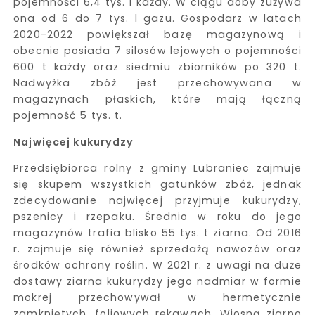
pojemności 6,4 tys. l każdy. W ciągu doby zużywa
ona od 6 do 7 tys. l gazu. Gospodarz w latach
2020-2022 powiększał bazę magazynową i
obecnie posiada 7 silosów lejowych o pojemności
600 t każdy oraz siedmiu zbiorników po 320 t.
Nadwyżka zbóż jest przechowywana w
magazynach płaskich, które mają łączną
pojemność 5 tys. t.
Najwięcej kukurydzy
Przedsiębiorca rolny z gminy Lubraniec zajmuje
się skupem wszystkich gatunków zbóż, jednak
zdecydowanie najwięcej przyjmuje kukurydzy,
pszenicy i rzepaku. Średnio w roku do jego
magazynów trafia blisko 55 tys. t ziarna. Od 2016
r. zajmuje się również sprzedażą nawozów oraz
środków ochrony roślin. W 2021 r. z uwagi na duże
dostawy ziarna kukurydzy jego nadmiar w formie
mokrej przechowywał w hermetycznie
zamkniętych, foliowych rękawach. Wiosną ziarno