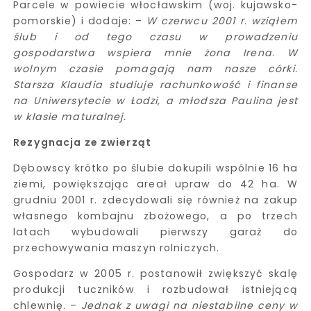
Parcele w powiecie włocławskim (woj. kujawsko-
pomorskie) i dodaje: –
W czerwcu 2001 r. wziąłem
ślub i od tego czasu w prowadzeniu
gospodarstwa wspiera mnie żona Irena
.
W
wolnym czasie pomagają nam nasze córki.
Starsza Klaudia studiuje rachunkowość i finanse
na Uniwersytecie w Łodzi, a młodsza Paulina jest
w klasie maturalnej.
Rezygnacja ze zwierząt
Dębowscy krótko po ślubie dokupili wspólnie 16 ha
ziemi, powiększając areał upraw do 42 ha. W
grudniu 2001 r. zdecydowali się również na zakup
własnego kombajnu zbożowego, a po trzech
latach wybudowali pierwszy garaż do
przechowywania maszyn rolniczych.
Gospodarz w 2005 r. postanowił zwiększyć skalę
produkcji tuczników i rozbudował istniejącą
chlewnię. –
Jednak z uwagi na niestabilne ceny w