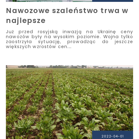
Nawozowe szaleństwo trwa w
najlepsze
Już przed rosyjską inwazją na Ukrainę ceny
nawozów były na wysokim poziomie. Wojna tylko
zaostrzyła sytuację, prowadząc do jeszcze
większych wzrostów cen.…
2022-04-01