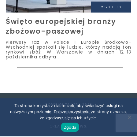
2023-11-03
Święto europejskiej branży
zbożowo-paszowej
Pierwszy raz w Polsce i Europie Środkowo-
Wschodniej spotkali się ludzie, którzy nadają ton
rynkowi zbóż. W Warszawie w dniach 12-13
października odbyła…
COPYRIGHTS APRA
2026
Ta strona korzysta z ciasteczek, aby świadczyć usługi na
najwyższym poziomie. Dalsze korzystanie ze strony oznacza,
POLITYKA PRYWATNOŚCI
że zgadzasz się na ich użycie.
REGULAMIN
CREATED BY
SNWS.
Zgoda