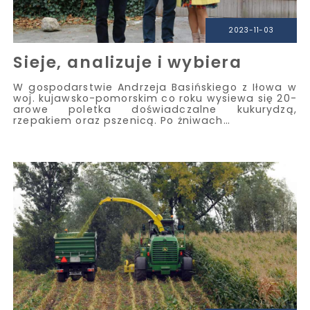
2023-11-03
Sieje, analizuje i wybiera
W gospodarstwie Andrzeja Basińskiego z Iłowa w
woj. kujawsko-pomorskim co roku wysiewa się 20-
arowe poletka doświadczalne kukurydzą,
rzepakiem oraz pszenicą. Po żniwach…