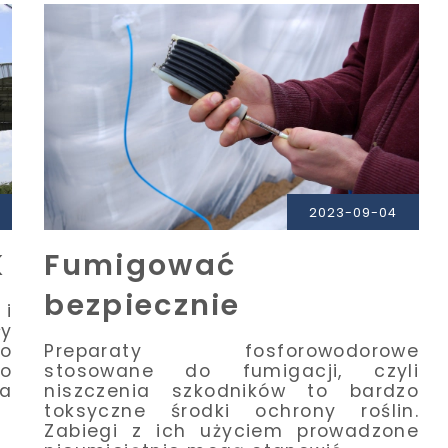
2023-09-04
K
Fumigować
bezpiecznie
i
ły
o
Preparaty fosforowodorowe
o
stosowane do fumigacji, czyli
a
niszczenia szkodników to bardzo
toksyczne środki ochrony roślin.
Zabiegi z ich użyciem prowadzone