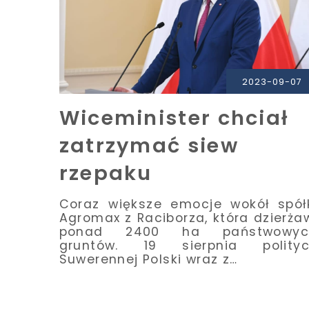
PRZECZYTAJ
2023-09-07
Wiceminister chciał
zatrzymać siew
rzepaku
Coraz większe emocje wokół spół
Agromax z Raciborza, która dzierża
ponad 2400 ha państwowyc
gruntów. 19 sierpnia polityc
Suwerennej Polski wraz z…