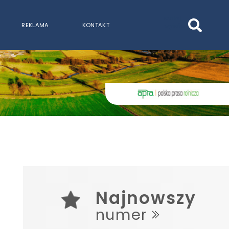
szukaj
REKLAMA
KONTAKT
wpisów
WPISZ CO NAJMNIEJ 3 ZNAKI
Najnowszy
numer