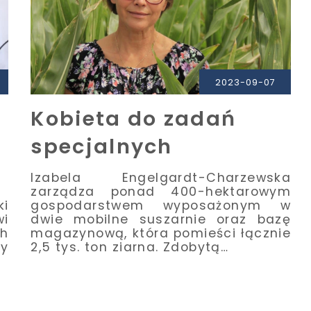
2023-09-07
Kobieta do zadań
specjalnych
Izabela Engelgardt-Charzewska
zarządza ponad 400-hektarowym
ki
gospodarstwem wyposażonym w
wi
dwie mobilne suszarnie oraz bazę
h
magazynową, która pomieści łącznie
y
2,5 tys. ton ziarna. Zdobytą…