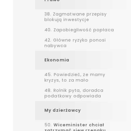
38.
Zagmatwane przepisy
blokują inwestycje
40.
Zapobiegliwość popłaca
42.
Główne ryzyko ponosi
nabywca
Ekonomia
45.
Powiedzieć, że mamy
kryzys, to za mało
48.
Rolnik pyta, doradca
podatkowy odpowiada
My dzierżawcy
50.
Wiceminister chciał
zatrzymać siew rzepaku