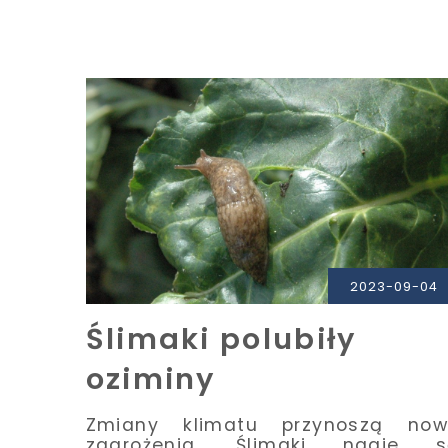
PRZECZYTAJ
2023-09-04
Ślimaki polubiły
oziminy
Zmiany klimatu przynoszą now
zagrożenia. Ślimaki nagie s