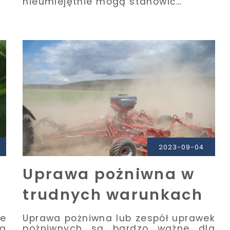
nieumiejętnie mogą stanowić…
2023-09-04
Uprawa pożniwna w
trudnych warunkach
e
Uprawa pożniwna lub zespół uprawek
ą
pożniwnych są bardzo ważne dla